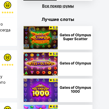
Все покер-румы
Лучшие слоты
то
5.0
всегда
Gates of Olympus
Super Scatter
5.0
Gates of Olympus
Ну
5.0
что
Gates of Olympus
1000
4.9