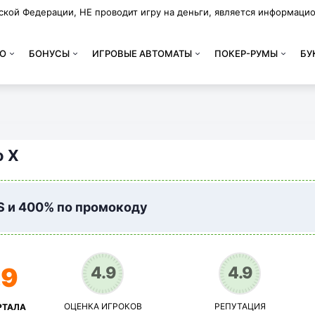
О
БОНУСЫ
ИГРОВЫЕ АВТОМАТЫ
ПОКЕР-РУМЫ
БУ
o X
S и 400% по промокоду
.9
4.9
4.9
ОЦЕНКА ИГРОКОВ
РЕПУТАЦИЯ