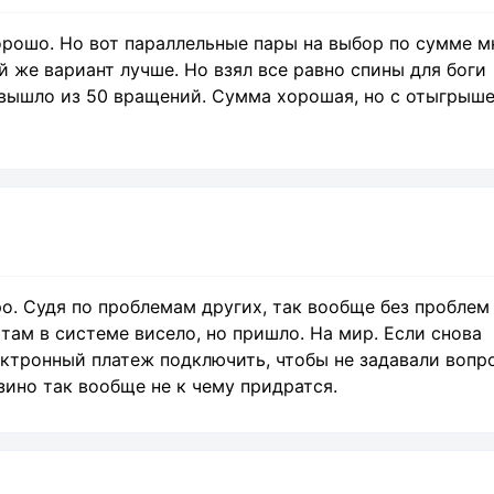
орошо. Но вот параллельные пары на выбор по сумме м
й же вариант лучше. Но взял все равно спины для боги
8 вышло из 50 вращений. Сумма хорошая, но с отыгрыш
о. Судя по проблемам других, так вообще без проблем 
 там в системе висело, но пришло. На мир. Если снова
ектронный платеж подключить, чтобы не задавали вопр
зино так вообще не к чему придратся.