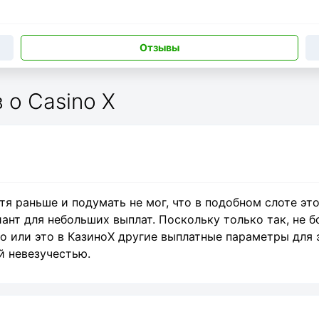
Отзывы
 о Casino X
тя раньше и подумать не мог, что в подобном слоте эт
ант для небольших выплат. Поскольку только так, не б
то или это в КазиноХ другие выплатные параметры для 
й невезучестью.