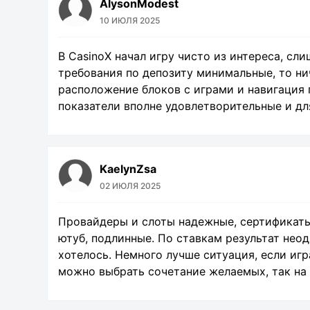
AlysonModest
10 ИЮЛЯ 2025
В CasinoX начал игру чисто из интереса, сл
требования по депозиту минимальные, то н
расположение блоков с играми и навигация п
показатели вполне удовлетворительные и дл
KaelynZsa
02 ИЮЛЯ 2025
Провайдеры и слоты надежные, сертификаты 
ютуб, подлинные. По ставкам результат неод
хотелось. Немного лучше ситуация, если иг
можно выбрать сочетание желаемых, так на