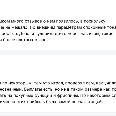
ишком много отзывов о нем появилось, а поскольку
иче не мешало. По внешним параметрам спокойные тона
ростые. Депозит удвоил где-то через час игры, такие
я более плотных ставок.
по некоторым, тем что играл, проверял сам, как учили
нозначный. Выплаты есть, но не в таком размере как т
рать на покупные функции и фриспины. По некоторым с
 именно этих прибыль была самой впечатляющей.