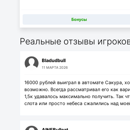
Бонусы
Реальные отзывы игроков
Bladudbull
11 МАРТА 2026
16000 рублей выиграл в автомате Сакура, хо
возможно. Всегда рассматривал его как вари
1,5к удавалось максимально получить. Так ч
слота или просто небеса сжалились над мое
AINEBullcat