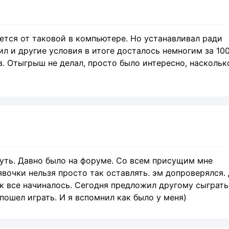
ется от таковой в компьютере. Но устанавливал ради
л и другие условия в итоге досталось немногим за 10
. Отыгрыш не делал, просто было интересно, наскольк
руть. Давно было на форуме. Со всем присущим мне
вочки нельзя просто так оставлять. эм допроверялся. 
ак все начиналось. Сегодня предложил другому сыграть
 пошел играть. И я вспомнил как было у меня)