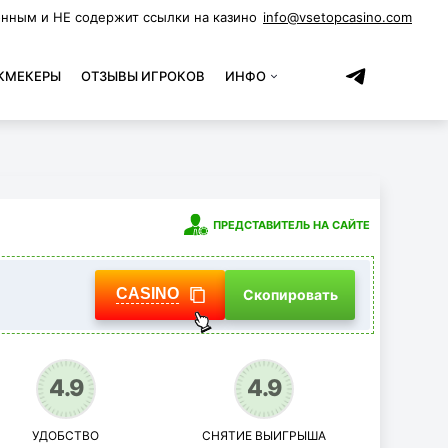
info@vsetopcasino.com
КМЕКЕРЫ
ОТЗЫВЫ ИГРОКОВ
ИНФО
ПРЕДСТАВИТЕЛЬ НА САЙТЕ
CASINO
Скопировать
4.9
4.9
УДОБСТВО
СНЯТИЕ ВЫИГРЫША