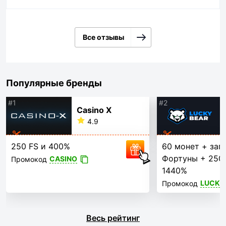
Все отзывы
Популярные бренды
#1
#2
Casino X
4.9
250 FS и 400%
60 монет + зап
Фортуны + 250 
CASINO
Промокод
1440%
LUCKY
Промокод
Весь рейтинг