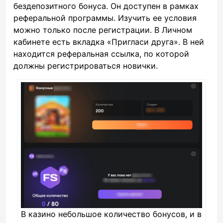
бездепозитного бонуса. Он доступен в рамках
реферальной программы. Изучить ее условия
можно только после регистрации. В Личном
кабинете есть вкладка «Пригласи друга». В ней
находится реферальная ссылка, по которой
должны регистрироваться новички.
В казино небольшое количество бонусов, и в