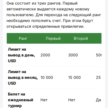
Она состоит из трех рангов. Первый
автоматически выдается каждому новому
пользователю. Для перехода на следующий ранг
необходимо пополнять счет. При этом будут
открываться определенные привилегии.
Ранг
Первый
Второй
Тр
Лимит на
вывод в день,
2000
3000
5000
USD
Лимит на
вывод в месяц,
10 000
15 000
25 00
USD
Билет на
ежедневный
Нет
Нет
Да
турнир