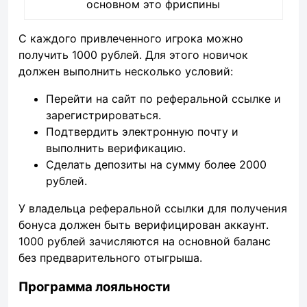
основном это фриспины
С каждого привлеченного игрока можно
получить 1000 рублей. Для этого новичок
должен выполнить несколько условий:
Перейти на сайт по реферальной ссылке и
зарегистрироваться.
Подтвердить электронную почту и
выполнить верификацию.
Сделать депозиты на сумму более 2000
рублей.
У владельца реферальной ссылки для получения
бонуса должен быть верифицирован аккаунт.
1000 рублей зачисляются на основной баланс
без предварительного отыгрыша.
Программа лояльности