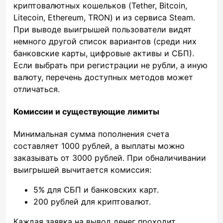
криптовалютных кошельков (Tether, Bitcoin,
Litecoin, Ethereum, TRON) и из сервиса Steam.
При выводе выигрышей пользователи видят
немного другой список вариантов (среди них
банковские карты, цифровые активы и СБП).
Если выбрать при регистрации не рубли, а иную
валюту, перечень доступных методов может
отличаться.
Комиссии и существующие лимиты
Минимальная сумма пополнения счета
составляет 1000 рублей, а выплаты можно
заказывать от 3000 рублей. При обналичивании
выигрышей вычитается комиссия:
5% для СБП и банковских карт.
200 рублей для криптовалют.
Каждая заявка на вывод денег проходит