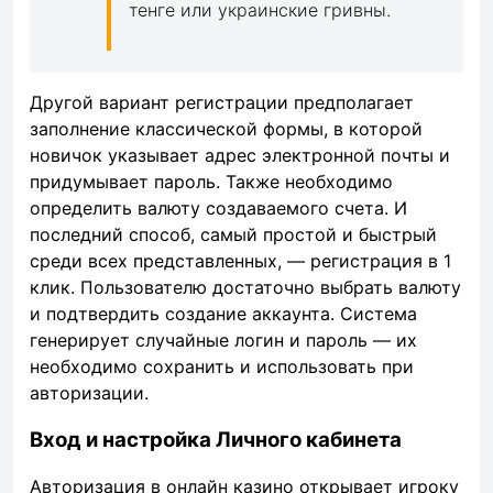
тенге или украинские гривны.
Другой вариант регистрации предполагает
заполнение классической формы, в которой
новичок указывает адрес электронной почты и
придумывает пароль. Также необходимо
определить валюту создаваемого счета. И
последний способ, самый простой и быстрый
среди всех представленных, — регистрация в 1
клик. Пользователю достаточно выбрать валюту
и подтвердить создание аккаунта. Система
генерирует случайные логин и пароль — их
необходимо сохранить и использовать при
авторизации.
Вход и настройка Личного кабинета
Авторизация в онлайн казино открывает игроку