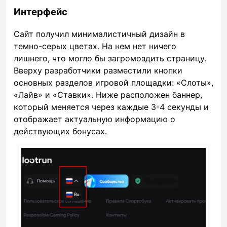
Интерфейс
Сайт получил минималистичный дизайн в
темно-серых цветах. На нем нет ничего
лишнего, что могло бы загромоздить страницу.
Вверху разработчики разместили кнопки
основных разделов игровой площадки: «Слоты»,
«Лайв» и «Ставки». Ниже расположен баннер,
который меняется через каждые 3-4 секунды и
отображает актуальную информацию о
действующих бонусах.