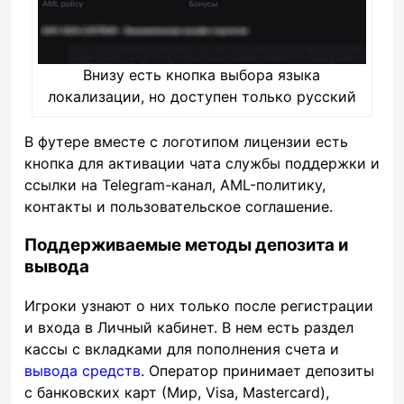
Внизу есть кнопка выбора языка
локализации, но доступен только русский
В футере вместе с логотипом лицензии есть
кнопка для активации чата службы поддержки и
ссылки на Telegram-канал, AML-политику,
контакты и пользовательское соглашение.
Поддерживаемые методы депозита и
вывода
Игроки узнают о них только после регистрации
и входа в Личный кабинет. В нем есть раздел
кассы с вкладками для пополнения счета и
вывода средств
. Оператор принимает депозиты
с банковских карт (Мир, Visa, Mastercard),