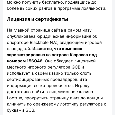
можно получить бесплатно, поднявшись до
более высоких рангов в программе лояльности.
Лицензия и сертификаты
На главной странице сайта в самом низу
опубликована юридическая информация об
операторе Blackhole N.V., владеющем игровой
площадкой.
Известно, что компания
зарегистрирована на острове Кюрасао под
номером 156046
. Она обладает лицензией
местного игорного регулятора GCB и
использует в своем казино только слоты
сертифицированных провайдеров. Эта
информация легко проверяется. Игроку
достаточно войти в лицензионное казино
Lootrun, прокрутить страницу вниз до конца и
кликнуть по оранжевому логотипу регулятора с
буквами GCB.