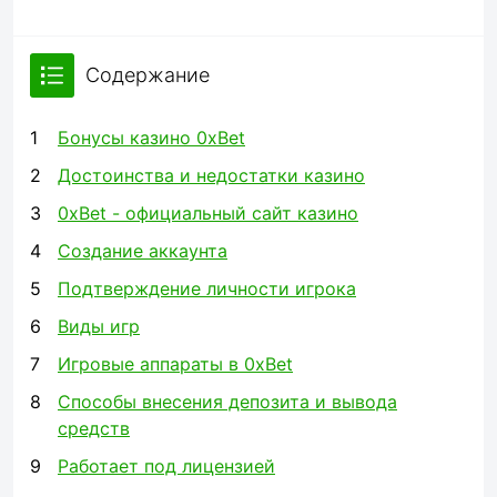
Содержание
Бонусы казино 0xBet
Достоинства и недостатки казино
0xBet - официальный сайт казино
Создание аккаунта
Подтверждение личности игрока
Виды игр
Игровые аппараты в 0xBet
Способы внесения депозита и вывода
средств
Работает под лицензией