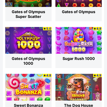
Gates of Olympus
Gates of Olympus
Super Scatter
5.0
4.9
Gates of Olympus
Sugar Rush 1000
1000
4.8
4.9
Sweet Bonanza
The Dog House