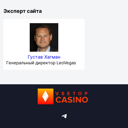
Эксперт сайта
Густав Хагман
Генеральный директор LeoVegas