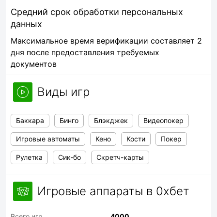
Средний срок обработки персональных
данных
Максимальное время верификации составляет 2
дня после предоставления требуемых
документов
Виды игр
Баккара
Бинго
Блэкджек
Видеопокер
Игровые автоматы
Кено
Кости
Покер
Рулетка
Сик-бо
Скретч-карты
Игровые аппараты в 0хбет
Всего игр
4000