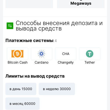
Megaways
Способы внесения депозита и
вывода средств
Платежные системы
4
CHA
Bitcoin Cash
Cardano
Changelly
Tether
Лимиты на вывод средств
в день
15000
в неделю
30000
в месяц
60000