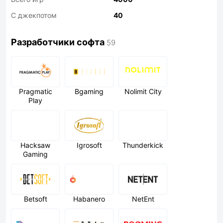
С джекпотом
40
Разработчики софта
59
Pragmatic
Bgaming
Nolimit City
Play
Hacksaw
Igrosoft
Thunderkick
Gaming
Betsoft
Habanero
NetEnt