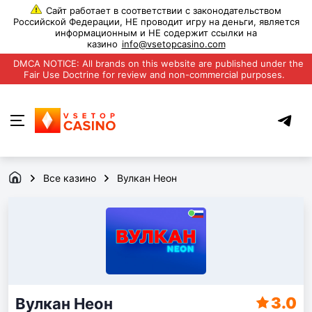
info@vsetopcasino.com
Все казино
Вулкан Неон
3.0
Вулкан Неон