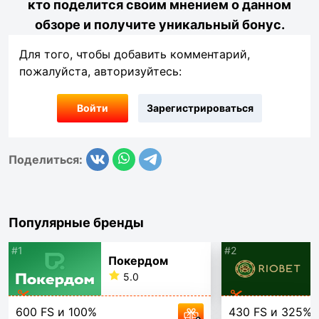
кто поделится своим мнением о данном
обзоре и получите уникальный бонус.
Для того, чтобы добавить комментарий,
пожалуйста, авторизуйтесь:
Войти
Зарегистрироваться
Поделиться:
Популярные бренды
#1
#2
Покердом
5.0
600 FS и 100%
430 FS и 325%