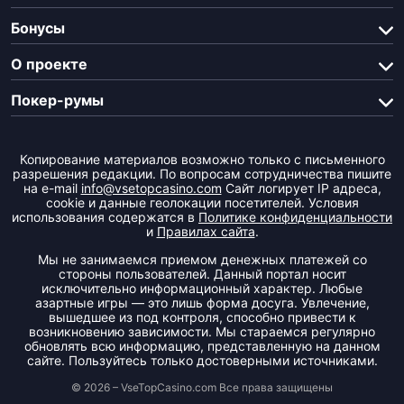
Бонусы
О проекте
Покер-румы
Копирование материалов возможно только с письменного
разрешения редакции. По вопросам сотрудничества пишите
на e-mail
info@vsetopcasino.com
Сайт логирует IP адреса,
сookie и данные геолокации посетителей. Условия
использования содержатся в
Политике конфиденциальности
и
Правилах сайта
.
Мы не занимаемся приемом денежных платежей со
стороны пользователей. Данный портал носит
исключительно информационный характер. Любые
азартные игры — это лишь форма досуга. Увлечение,
вышедшее из под контроля, способно привести к
возникновению зависимости. Мы стараемся регулярно
обновлять всю информацию, представленную на данном
сайте. Пользуйтесь только достоверными источниками.
© 2026 – VseTopCasino.com Все права защищены