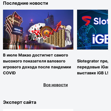
Последние новости
В июле Макао достигнет самого
высокого показателя валового
Slotegrator пре
игрового дохода после пандемии
передовые iGam
COVID
выставке iGB L!
Все новости
Эксперт сайта