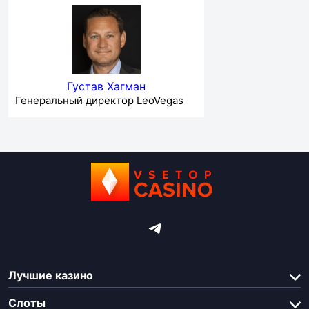
Густав Хагман
Генеральный директор LeoVegas
Лучшие казино
Слоты