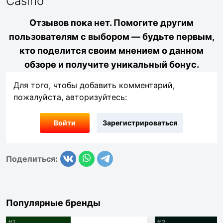
Casino
Отзывов пока нет. Помогите другим
пользователям с выбором — будьте первым,
кто поделится своим мнением о данном
обзоре и получите уникальный бонус.
Для того, чтобы добавить комментарий,
пожалуйста, авторизуйтесь:
Войти
Зарегистрироваться
Поделиться:
Популярные бренды
#1
#2