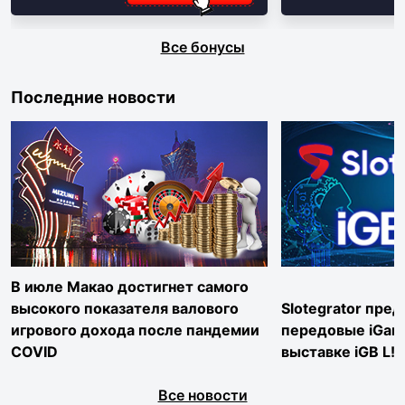
Все бонусы
Последние новости
В июле Макао достигнет самого
высокого показателя валового
Slotegrator пре
игрового дохода после пандемии
передовые iGam
COVID
выставке iGB L!
Все новости