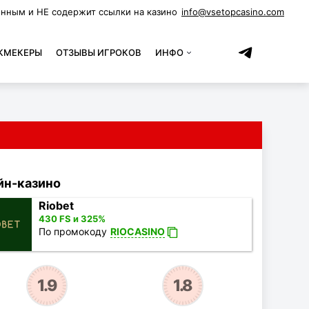
info@vsetopcasino.com
КМЕКЕРЫ
ОТЗЫВЫ ИГРОКОВ
ИНФО
йн-казино
Riobet
430 FS и 325%
По промокоду
RIOCASINO
1.9
1.8