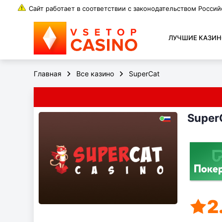
ЛУЧШИЕ КАЗИН
Главная
Все казино
SuperCat
Super
2