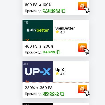
600 FS и 100%
CASINORU
Промокод
#8
SpinBetter
4.7
400 FS и  200%
CASPIN
Промокод
#9
Up X
4.9
230% + 350 FS
UPXGOLD
Промокод