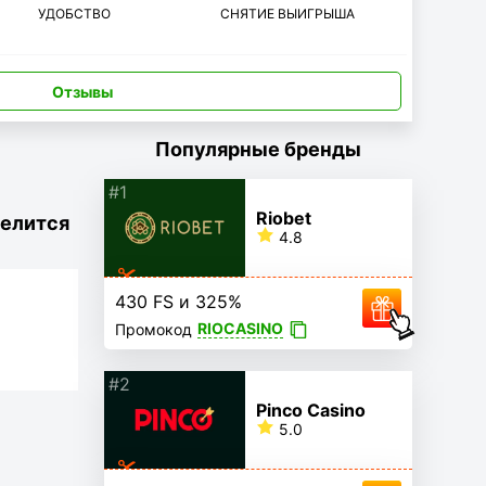
УДОБСТВО
СНЯТИЕ ВЫИГРЫША
Отзывы
Популярные бренды
#1
Riobet
делится
4.8
430 FS и 325%
RIOCASINO
Промокод
#2
Pinco Casino
5.0