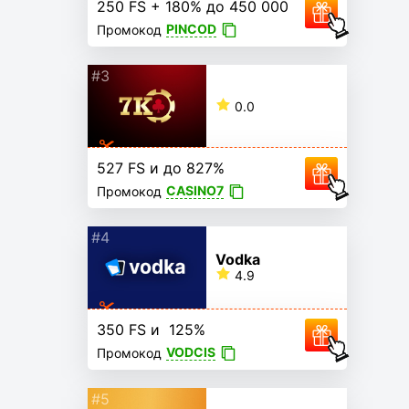
250 FS + 180% до 450 000
PINCOD
Промокод
#3
0.0
527 FS и до 827%
CASINO7
Промокод
#4
Vodka
4.9
350 FS и  125%
VODCIS
Промокод
#5