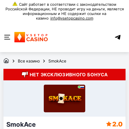
info@vsetopcasino.com
Все казино
SmokAce
НЕТ ЭКСКЛЮЗИВНОГО БОНУСА
2.0
SmokAce