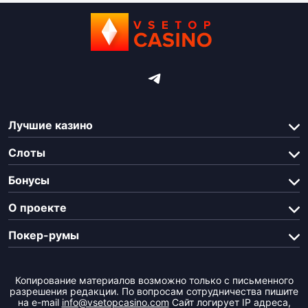
Лучшие казино
Слоты
Бонусы
О проекте
Покер-румы
Копирование материалов возможно только с письменного
разрешения редакции. По вопросам сотрудничества пишите
на e-mail
info@vsetopcasino.com
Сайт логирует IP адреса,