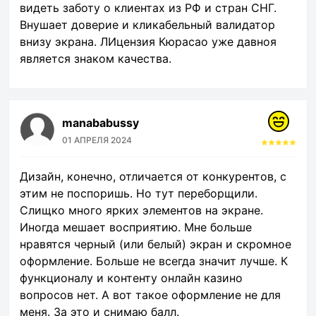
видеть заботу о клиентах из РФ и стран СНГ.
Внушает доверие и кликабельный валидатор
внизу экрана. ЛИцензия Кюрасао уже давноя
является знаком качества.
manababussy
01 АПРЕЛЯ 2024
Дизайн, конечно, отличается от конкурентов, с
этим не поспоришь. Но тут переборщили.
Слищко много ярких элементов на экране.
Иногда мешает восприятию. Мне больше
нравятся черный (или белый) экран и скромное
оформление. Больше не всегда значит лучше. К
функционалу и контенту онлайн казино
вопросов нет. А вот такое оформление не для
меня. За это и снимаю балл.