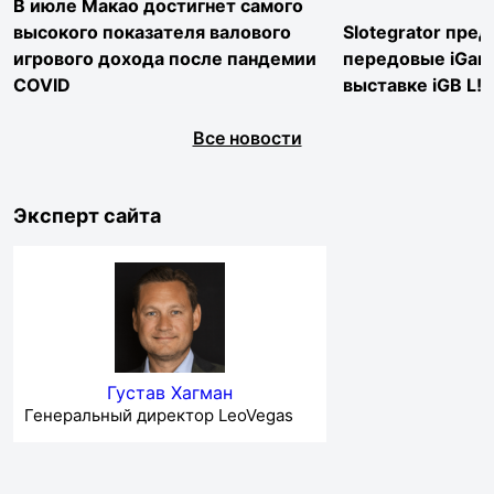
В июле Макао достигнет самого
высокого показателя валового
Slotegrator пре
игрового дохода после пандемии
передовые iGam
COVID
выставке iGB L!
Все новости
Эксперт сайта
Густав Хагман
Генеральный директор LeoVegas