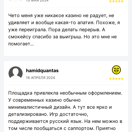
13 МАЯ 2024
Чето меня уже никакое казино не радует, не
удивляет и вообще какая-то апатия. Похоже, я
уже переиграла. Пора делать перерыв. А
смокейсу спасибо за выигрыш. Но это мне не
помогает...
hamidquantas
16 АПРЕЛЯ 2024
Площадка привлекла необычным оформлением.
У современных казино обычно
минималистичный дизайн. А тут все ярко и
детализировано. Игр достаточно,
поддерживается русский язык. На нем можно в
том числе пообщаться с саппортом. Приятно