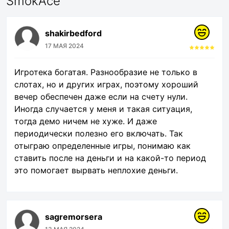
SmokAce
shakirbedford
17 МАЯ 2024
Игротека богатая. Разнообразие не только в
слотах, но и других играх, поэтому хороший
вечер обеспечен даже если на счету нули.
Иногда случается у меня и такая ситуация,
тогда демо ничем не хуже. И даже
периодически полезно его включать. Так
отыграю определенные игры, понимаю как
ставить после на деньги и на какой-то период
это помогает вырвать неплохие деньги.
sagremorsera