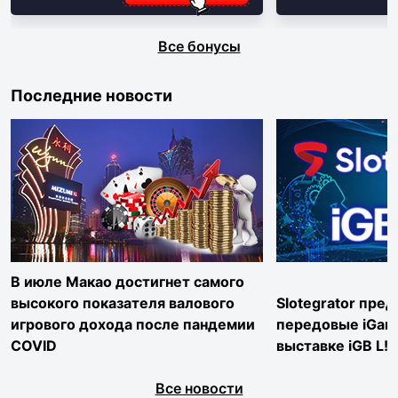
Все бонусы
Последние новости
В июле Макао достигнет самого
высокого показателя валового
Slotegrator пре
игрового дохода после пандемии
передовые iGam
COVID
выставке iGB L!
Все новости