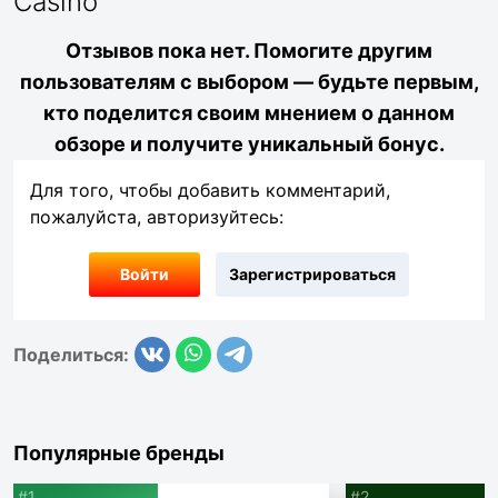
Casino
Отзывов пока нет. Помогите другим
пользователям с выбором — будьте первым,
кто поделится своим мнением о данном
обзоре и получите уникальный бонус.
Для того, чтобы добавить комментарий,
пожалуйста, авторизуйтесь:
Войти
Зарегистрироваться
Поделиться:
Популярные бренды
#1
#2