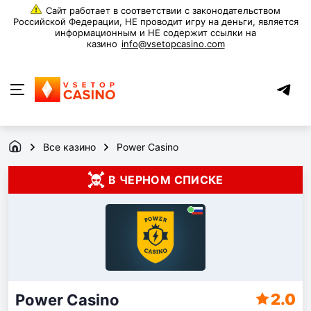
info@vsetopcasino.com
Все казино
Power Casino
В ЧЕРНОМ СПИСКЕ
2.0
Power Casino