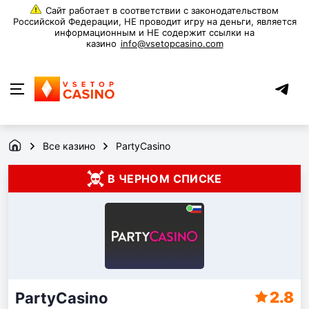
info@vsetopcasino.com
Все казино
PartyCasino
В ЧЕРНОМ СПИСКЕ
2.8
PartyCasino