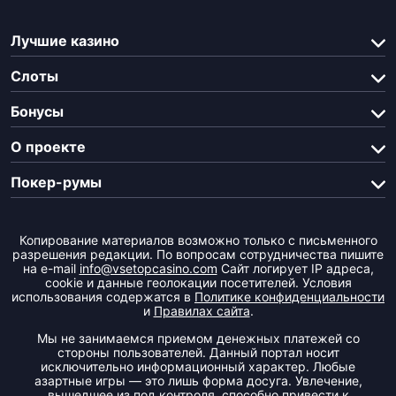
Лучшие казино
Слоты
Бонусы
О проекте
Покер-румы
Копирование материалов возможно только с письменного
разрешения редакции. По вопросам сотрудничества пишите
на e-mail
info@vsetopcasino.com
Сайт логирует IP адреса,
сookie и данные геолокации посетителей. Условия
использования содержатся в
Политике конфиденциальности
и
Правилах сайта
.
Мы не занимаемся приемом денежных платежей со
стороны пользователей. Данный портал носит
исключительно информационный характер. Любые
азартные игры — это лишь форма досуга. Увлечение,
вышедшее из под контроля, способно привести к