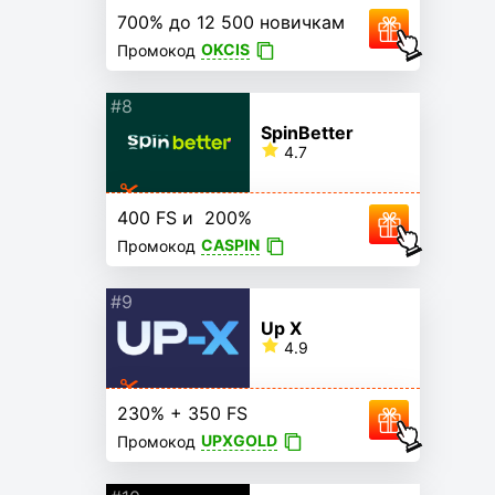
700% до 12 500 новичкам
OKCIS
Промокод
#8
SpinBetter
4.7
400 FS и  200%
CASPIN
Промокод
#9
Up X
4.9
230% + 350 FS
UPXGOLD
Промокод