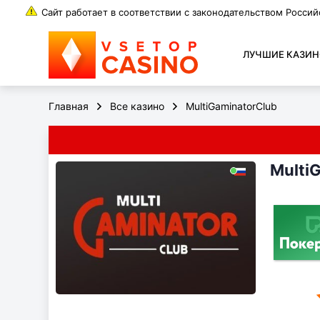
ЛУЧШИЕ КАЗИН
Главная
Все казино
MultiGaminatorClub
Multi