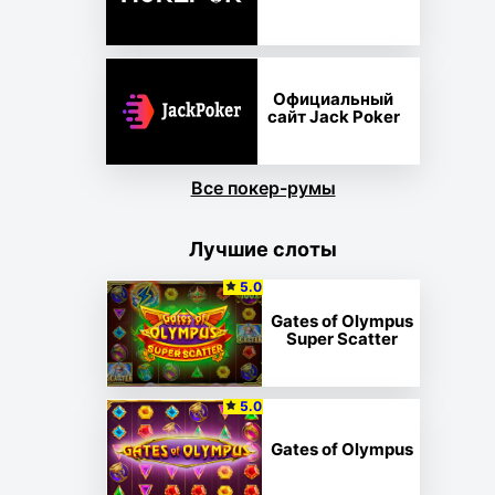
Официальный
сайт Jack Poker
Все покер-румы
Лучшие слоты
5.0
Gates of Olympus
Super Scatter
5.0
Gates of Olympus