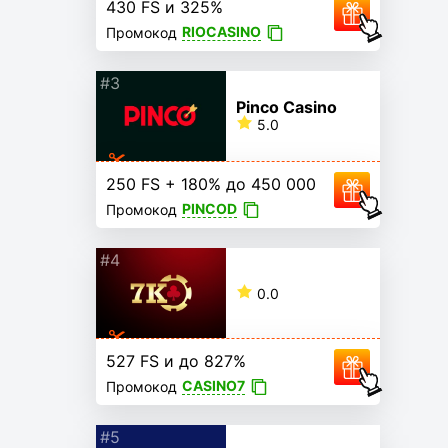
430 FS и 325%
RIOCASINO
Промокод
#3
Pinco Casino
5.0
250 FS + 180% до 450 000
PINCOD
Промокод
#4
0.0
527 FS и до 827%
CASINO7
Промокод
#5