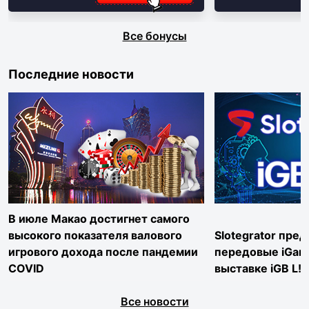
Все бонусы
Последние новости
В июле Макао достигнет самого
высокого показателя валового
Slotegrator пре
игрового дохода после пандемии
передовые iGam
COVID
выставке iGB L!
Все новости