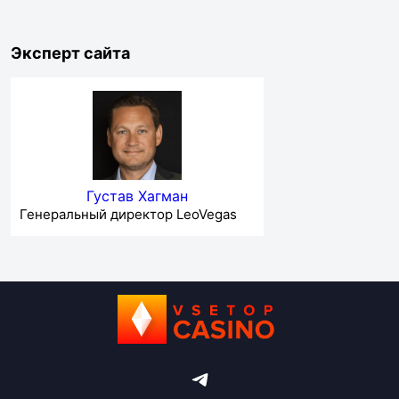
Эксперт сайта
Густав Хагман
Генеральный директор LeoVegas