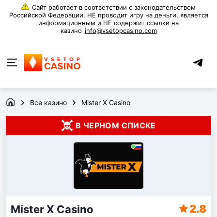
info@vsetopcasino.com
Все казино
Mister X Casino
В ЧЕРНОМ СПИСКЕ
2.8
Mister X Casino