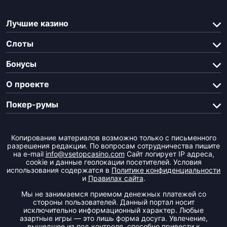
Лучшие казино
Слоты
Бонусы
О проекте
Покер-румы
Копирование материалов возможно только с письменного
разрешения редакции. По вопросам сотрудничества пишите
на e-mail
info@vsetopcasino.com
Сайт логирует IP адреса,
сookie и данные геолокации посетителей. Условия
использования содержатся в
Политике конфиденциальности
и
Правилах сайта
.
Мы не занимаемся приемом денежных платежей со
стороны пользователей. Данный портал носит
исключительно информационный характер. Любые
азартные игры — это лишь форма досуга. Увлечение,
вышедшее из под контроля, способно привести к