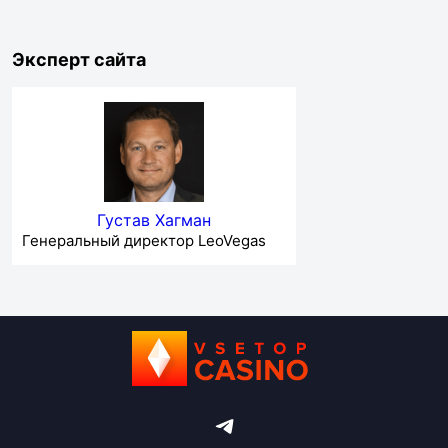
Эксперт сайта
Густав Хагман
Генеральный директор LeoVegas