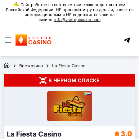
info@vsetopcasino.com
Все казино
La Fiesta Casino
В ЧЕРНОМ СПИСКЕ
3.0
La Fiesta Casino