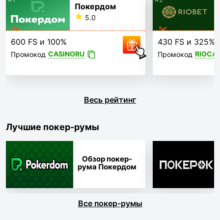
Покердом
5.0
600 FS и 100%
430 FS и 325%
CASINORU
RIOCA
Промокод
Промокод
Весь рейтинг
Лучшие покер-румы
Обзор покер-
рума Покердом
Все покер-румы