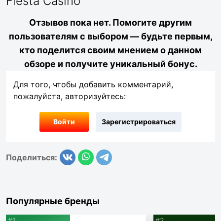
Fiesta Casino
Отзывов пока нет. Помогите другим
пользователям с выбором — будьте первым,
кто поделится своим мнением о данном
обзоре и получите уникальный бонус.
Для того, чтобы добавить комментарий,
пожалуйста, авторизуйтесь:
Войти
Зарегистрироваться
Поделиться:
Популярные бренды
#1
#2