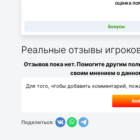
Бонусы
Реальные отзывы игроков
Отзывов пока нет. Помогите другим пол
своим мнением о данном
Для того, чтобы добавить комментарий, пож
Во
Поделиться: