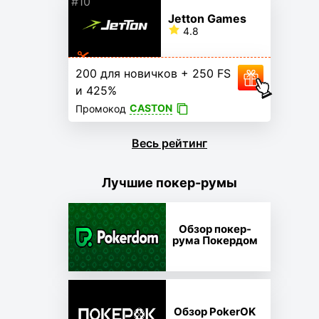
#10
Jetton Games
4.8
200 для новичков + 250 FS 
и 425%
CASTON
Промокод
Весь рейтинг
Лучшие покер-румы
Обзор покер-
рума Покердом
Обзор PokerOK