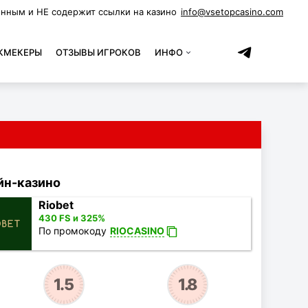
info@vsetopcasino.com
КМЕКЕРЫ
ОТЗЫВЫ ИГРОКОВ
ИНФО
йн-казино
Riobet
430 FS и 325%
По промокоду
RIOCASINO
1.5
1.8