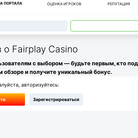
ОЦЕНКА ИГРОКОВ
РЕПУТАЦИЯ
о Fairplay Casino
ьзователям с выбором — будьте первым, кто по
 обзоре и получите уникальный бонус.
алуйста, авторизуйтесь:
йти
Зарегистрироваться