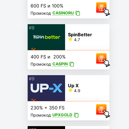
600 FS и 100%
CASINORU
Промокод
#8
SpinBetter
4.7
400 FS и  200%
CASPIN
Промокод
#9
Up X
4.9
230% + 350 FS
UPXGOLD
Промокод