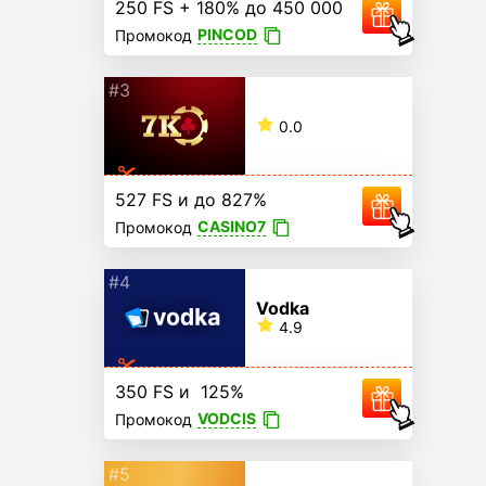
250 FS + 180% до 450 000
PINCOD
Промокод
#3
0.0
527 FS и до 827%
CASINO7
Промокод
#4
Vodka
4.9
350 FS и  125%
VODCIS
Промокод
#5