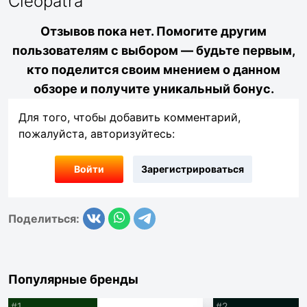
Cleopatra
Отзывов пока нет. Помогите другим
пользователям с выбором — будьте первым,
кто поделится своим мнением о данном
обзоре и получите уникальный бонус.
Для того, чтобы добавить комментарий,
пожалуйста, авторизуйтесь:
Войти
Зарегистрироваться
Поделиться:
Популярные бренды
#1
#2