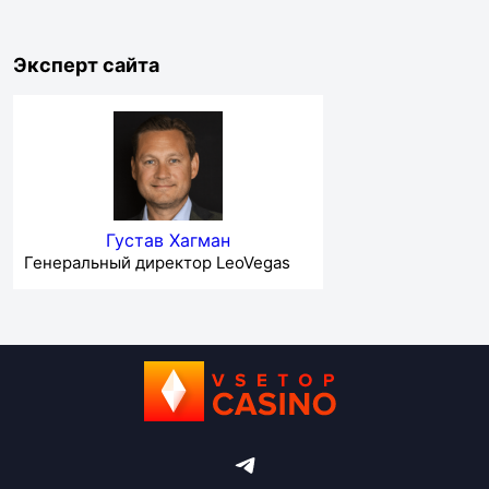
Эксперт сайта
Густав Хагман
Генеральный директор LeoVegas