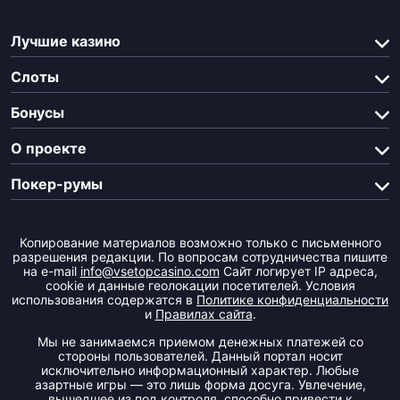
Лучшие казино
Слоты
Бонусы
О проекте
Покер-румы
Копирование материалов возможно только с письменного
разрешения редакции. По вопросам сотрудничества пишите
на e-mail
info@vsetopcasino.com
Сайт логирует IP адреса,
сookie и данные геолокации посетителей. Условия
использования содержатся в
Политике конфиденциальности
и
Правилах сайта
.
Мы не занимаемся приемом денежных платежей со
стороны пользователей. Данный портал носит
исключительно информационный характер. Любые
азартные игры — это лишь форма досуга. Увлечение,
вышедшее из под контроля, способно привести к