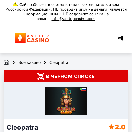
info@vsetopcasino.com
Все казино
Cleopatra
В ЧЕРНОМ СПИСКЕ
2.0
Cleopatra