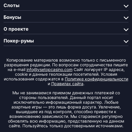
Слоты
Бонусы
О проекте
Покер-румы
Копирование материалов возможно только с письменного
разрешения редакции. По вопросам сотрудничества пишите
на e-mail
info@vsetopcasino.com
Сайт логирует IP адреса,
сookie и данные геолокации посетителей. Условия
использования содержатся в
Политике конфиденциальности
и
Правилах сайта
.
Мы не занимаемся приемом денежных платежей со
стороны пользователей. Данный портал носит
исключительно информационный характер. Любые
азартные игры — это лишь форма досуга. Увлечение,
вышедшее из под контроля, способно привести к
возникновению зависимости. Мы стараемся регулярно
обновлять всю информацию, представленную на данном
сайте. Пользуйтесь только достоверными источниками.