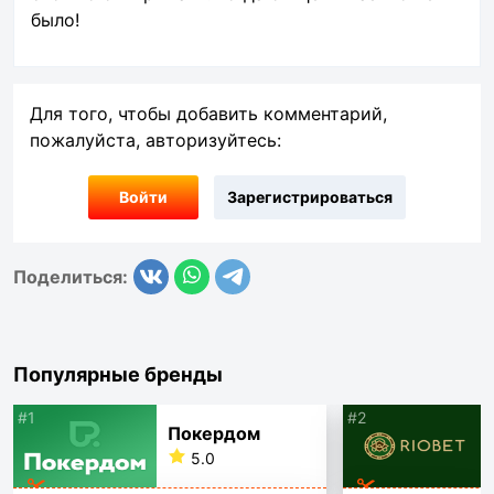
было!
Для того, чтобы добавить комментарий,
пожалуйста, авторизуйтесь:
Войти
Зарегистрироваться
Поделиться:
Популярные бренды
#1
#2
Покердом
5.0