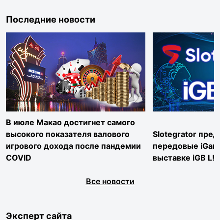
Последние новости
В июле Макао достигнет самого
высокого показателя валового
Slotegrator пре
игрового дохода после пандемии
передовые iGam
COVID
выставке iGB L!
Все новости
Эксперт сайта