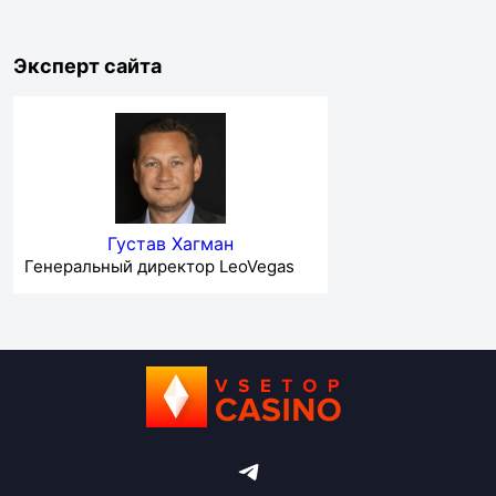
Эксперт сайта
Густав Хагман
Генеральный директор LeoVegas