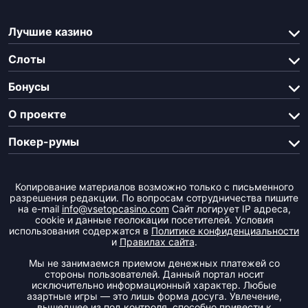
Лучшие казино
Слоты
Бонусы
О проекте
Покер-румы
Копирование материалов возможно только с письменного
разрешения редакции. По вопросам сотрудничества пишите
на e-mail
info@vsetopcasino.com
Сайт логирует IP адреса,
сookie и данные геолокации посетителей. Условия
использования содержатся в
Политике конфиденциальности
и
Правилах сайта
.
Мы не занимаемся приемом денежных платежей со
стороны пользователей. Данный портал носит
исключительно информационный характер. Любые
азартные игры — это лишь форма досуга. Увлечение,
вышедшее из под контроля, способно привести к