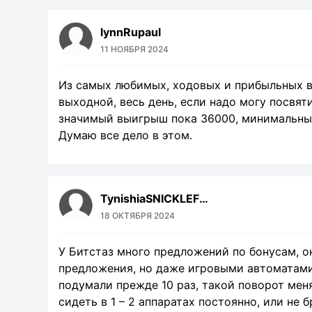
lynnRupaul
11 НОЯБРЯ 2024
Из самых любимых, ходовых и прибыльных в 
выходной, весь день, если надо могу посвят
значимый выигрыш пока 36000, минимальный 7
Думаю все дело в этом.
TynishiaSNICKLEFRITZ
18 ОКТЯБРЯ 2024
У Битстаз много предложений по бонусам, о
предложения, но даже игровыми автоматами.
подумали прежде 10 раз, такой поворот меня
сидеть в 1 – 2 аппаратах постоянно, или не б