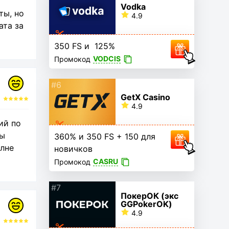
Vodka
ты, но
4.9
ата за
350 FS и  125%
VODCIS
Промокод
#6
GetX Casino
4.9
ий по
ды
360% и 350 FS + 150 для 
олне
новичков
CASRU
Промокод
#7
ПокерОК (экс
GGPokerOK)
4.9