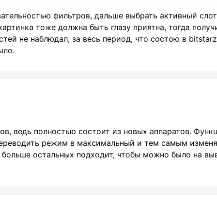
вательностью фильтров, дальше выбрать активный слот
картинка тоже должна быть глазу приятна, тогда получ
ей не наблюдал, за весь период, что состою в bitstarz
ыло.
тов, ведь полностью состоит из новых аппаратов. Функ
 переводить режим в максимальный и тем самым измен
м больше остальных подходит, чтобы можно было на вы