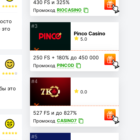
430 FS и 325%
RIOCASINO
Промокод
росто
#3
 это
Pinco Casino
5.0
250 FS + 180% до 450 000
PINCOD
Промокод
#4
бы это
0.0
527 FS и до 827%
CASINO7
Промокод
#5