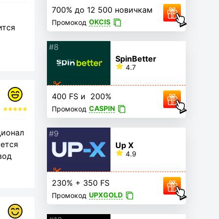
700% до 12 500 новичкам
OKCIS
Промокод
ится
#8
SpinBetter
4.7
400 FS и  200%
CASPIN
Промокод
ционал
#9
яется
Up X
4.9
вод
230% + 350 FS
UPXGOLD
Промокод