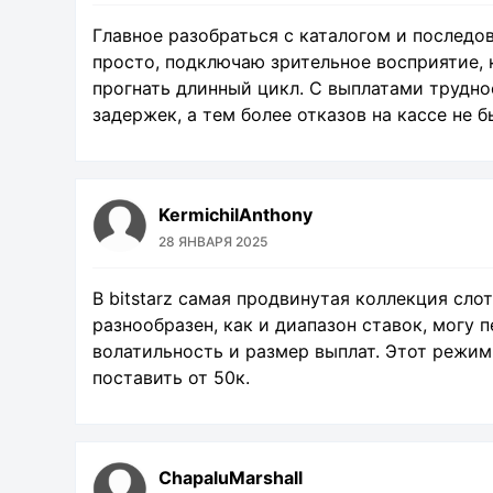
Главное разобраться с каталогом и последо
просто, подключаю зрительное восприятие, 
прогнать длинный цикл. С выплатами трудност
задержек, а тем более отказов на кассе не б
KermichilAnthony
28 ЯНВАРЯ 2025
В bitstarz самая продвинутая коллекция сло
разнообразен, как и диапазон ставок, могу
волатильность и размер выплат. Этот режи
поставить от 50к.
ChapaluMarshall