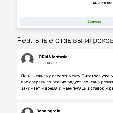
Бонусы
Реальные отзывы игроков 
LORIANfantasia
21 ИЮНЯ 2025
По нынешнему ассортименту Битстраз уже мо
посмотреть по отдаче радует. Конечно резул
занимает и время и манипуляции ставок и ре
Banningrolo