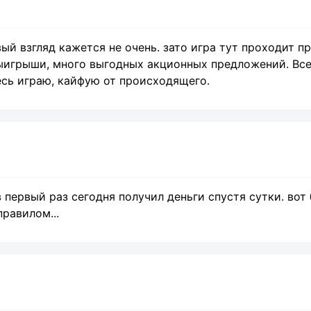
вый взгляд кажется не очень. зато игра тут проходит п
ыигрыши, много выгодных акционных предложений. Все
есь играю, кайфую от происходящего.
 первый раз сегодня получил деньги спустя сутки. вот 
равилом...