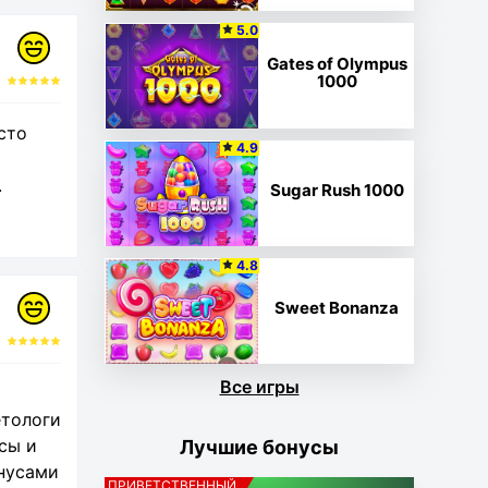
5.0
Gates of Olympus
1000
сто
4.9
й
.
Sugar Rush 1000
4.8
Sweet Bonanza
Все игры
етологи
сы и
Лучшие бонусы
онусами
ПРИВЕТСТВЕННЫЙ