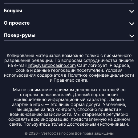
Бонусы
О проекте
Покер-румы
Копирование материалов возможно только с письменного
разрешения редакции. По вопросам сотрудничества пишите
на e-mail
info@vsetopcasino.com
Сайт логирует IP адреса,
сookie и данные геолокации посетителей. Условия
использования содержатся в
Политике конфиденциальности
и
Правилах сайта
.
Мы не занимаемся приемом денежных платежей со
стороны пользователей. Данный портал носит
исключительно информационный характер. Любые
азартные игры — это лишь форма досуга. Увлечение,
вышедшее из под контроля, способно привести к
возникновению зависимости. Мы стараемся регулярно
обновлять всю информацию, представленную на данном
сайте. Пользуйтесь только достоверными источниками.
© 2026 – VseTopCasino.com Все права защищены