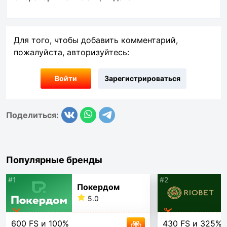
Для того, чтобы добавить комментарий,
пожалуйста, авторизуйтесь:
Войти
Зарегистрироваться
Поделиться:
Популярные бренды
#1
#2
Покердом
5.0
600 FS и 100%
430 FS и 325%