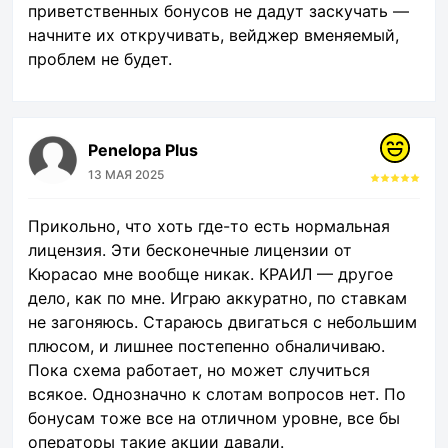
приветственных бонусов не дадут заскучать —
начните их откручивать, вейджер вменяемый,
проблем не будет.
Penelopa Plus
13 МАЯ 2025
Прикольно, что хоть где-то есть нормальная
лицензия. Эти бесконечные лицензии от
Кюрасао мне вообще никак. КРАИЛ — другое
дело, как по мне. Играю аккуратно, по ставкам
не загоняюсь. Стараюсь двигаться с небольшим
плюсом, и лишнее постепенно обналичиваю.
Пока схема работает, но может случиться
всякое. Однозначно к слотам вопросов нет. По
бонусам тоже все на отличном уровне, все бы
операторы такие акции давали.