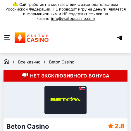
info@vsetopcasino.com
Все казино
Beton Casino
НЕТ ЭКСКЛЮЗИВНОГО БОНУСА
2.8
Beton Casino