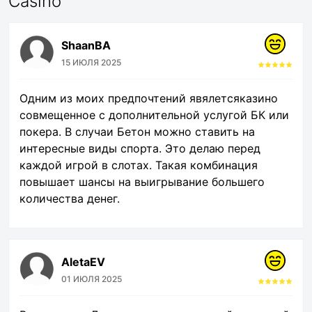
Casino
ShaanBA
15 ИЮЛЯ 2025
Одним из моих предпочтений явялетсяказино
совмещенное с дополнительной услугой БК или
покера. В случаи Бетон можно ставить на
интересные виды спорта. Это делаю перед
каждой игрой в слотах. Такая комбинация
повышает шансы на выигрывание большего
количества денег.
AletaEV
01 ИЮЛЯ 2025