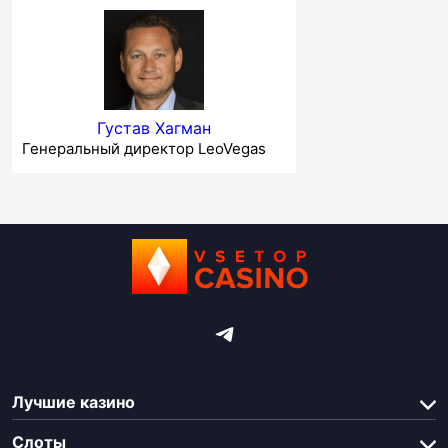
Густав Хагман
Генеральный директор LeoVegas
Лучшие казино
Слоты