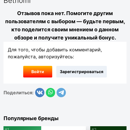
Betnomi
Отзывов пока нет. Помогите другим
пользователям с выбором — будьте первым,
кто поделится своим мнением о данном
обзоре и получите уникальный бонус.
Для того, чтобы добавить комментарий,
пожалуйста, авторизуйтесь:
Войти
Зарегистрироваться
Поделиться:
Популярные бренды
#1
#2