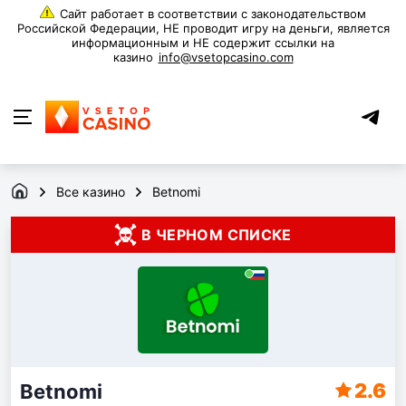
info@vsetopcasino.com
Все казино
Betnomi
В ЧЕРНОМ СПИСКЕ
2.6
Betnomi