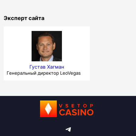
Эксперт сайта
Густав Хагман
Генеральный директор LeoVegas