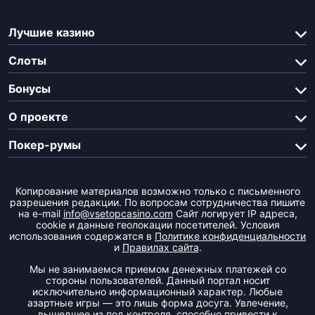
Лучшие казино
Слоты
Бонусы
О проекте
Покер-румы
Копирование материалов возможно только с письменного
разрешения редакции. По вопросам сотрудничества пишите
на e-mail
info@vsetopcasino.com
Сайт логирует IP адреса,
сookie и данные геолокации посетителей. Условия
использования содержатся в
Политике конфиденциальности
и
Правилах сайта
.
Мы не занимаемся приемом денежных платежей со
стороны пользователей. Данный портал носит
исключительно информационный характер. Любые
азартные игры — это лишь форма досуга. Увлечение,
вышедшее из под контроля, способно привести к