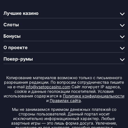
Лучшие казино
Слоты
Бонусы
О проекте
Покер-румы
Копирование материалов возможно только с письменного
разрешения редакции. По вопросам сотрудничества пишите
на e-mail
info@vsetopcasino.com
Сайт логирует IP адреса,
сookie и данные геолокации посетителей. Условия
использования содержатся в
Политике конфиденциальности
и
Правилах сайта
.
Мы не занимаемся приемом денежных платежей со
стороны пользователей. Данный портал носит
исключительно информационный характер. Любые
азартные игры — это лишь форма досуга. Увлечение,
вышедшее из под контроля, способно привести к