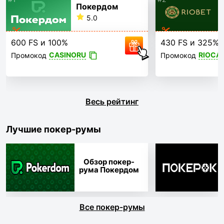
Покердом
5.0
600 FS и 100%
430 FS и 325%
CASINORU
RIOCA
Промокод
Промокод
Весь рейтинг
Лучшие покер-румы
Обзор покер-
рума Покердом
Все покер-румы