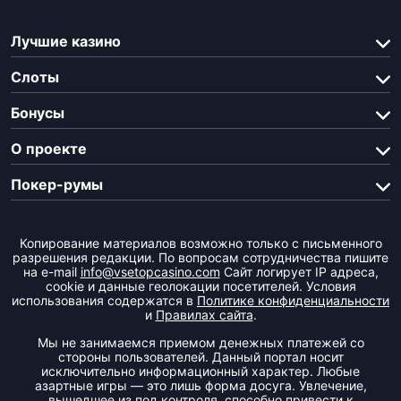
Лучшие казино
Слоты
Бонусы
О проекте
Покер-румы
Копирование материалов возможно только с письменного
разрешения редакции. По вопросам сотрудничества пишите
на e-mail
info@vsetopcasino.com
Сайт логирует IP адреса,
сookie и данные геолокации посетителей. Условия
использования содержатся в
Политике конфиденциальности
и
Правилах сайта
.
Мы не занимаемся приемом денежных платежей со
стороны пользователей. Данный портал носит
исключительно информационный характер. Любые
азартные игры — это лишь форма досуга. Увлечение,
вышедшее из под контроля, способно привести к