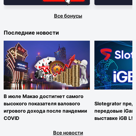
Все бонусы
Последние новости
В июле Макао достигнет самого
высокого показателя валового
Slotegrator пре
игрового дохода после пандемии
передовые iGam
COVID
выставке iGB L!
Все новости