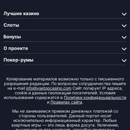
Лучшие казино
Слоты
Бонусы
О проекте
Покер-румы
Копирование материалов возможно только с письменного
разрешения редакции. По вопросам сотрудничества пишите
на e-mail
info@vsetopcasino.com
Сайт логирует IP адреса,
сookie и данные геолокации посетителей. Условия
использования содержатся в
Политике конфиденциальности
и
Правилах сайта
.
Мы не занимаемся приемом денежных платежей со
стороны пользователей. Данный портал носит
исключительно информационный характер. Любые
азартные игры — это лишь форма досуга. Увлечение,
вышедшее из под контроля, способно привести к