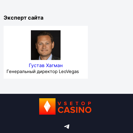
Эксперт сайта
Густав Хагман
Генеральный директор LeoVegas