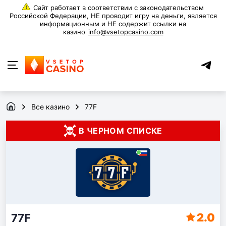
info@vsetopcasino.com
Все казино
77F
В ЧЕРНОМ СПИСКЕ
2.0
77F