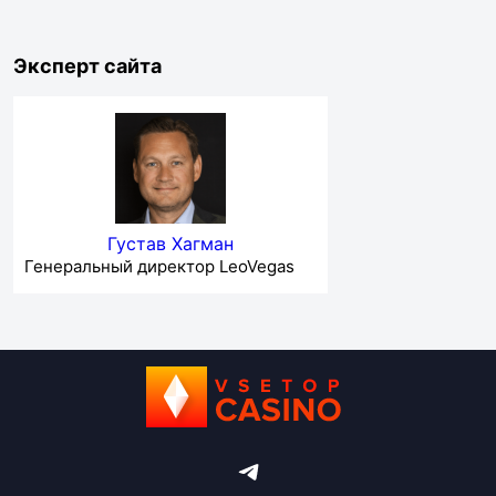
Эксперт сайта
Густав Хагман
Генеральный директор LeoVegas