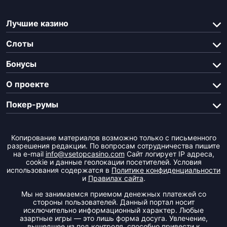
Лучшие казино
Слоты
Бонусы
О проекте
Покер-румы
Копирование материалов возможно только с письменного
разрешения редакции. По вопросам сотрудничества пишите
на e-mail
info@vsetopcasino.com
Сайт логирует IP адреса,
сookie и данные геолокации посетителей. Условия
использования содержатся в
Политике конфиденциальности
и
Правилах сайта
.
Мы не занимаемся приемом денежных платежей со
стороны пользователей. Данный портал носит
исключительно информационный характер. Любые
азартные игры — это лишь форма досуга. Увлечение,
вышедшее из под контроля, способно привести к