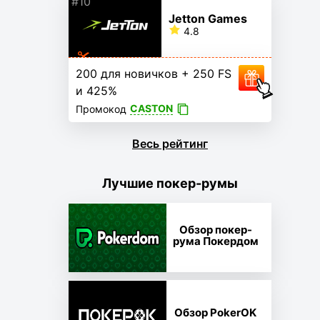
#10
Jetton Games
4.8
200 для новичков + 250 FS 
и 425%
CASTON
Промокод
Весь рейтинг
Лучшие покер-румы
Обзор покер-
рума Покердом
Обзор PokerOK