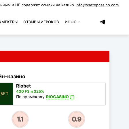
info@vsetopcasino.com
КМЕКЕРЫ
ОТЗЫВЫ ИГРОКОВ
ИНФО
йн-казино
Riobet
430 FS и 325%
По промокоду
RIOCASINO
1.1
0.9