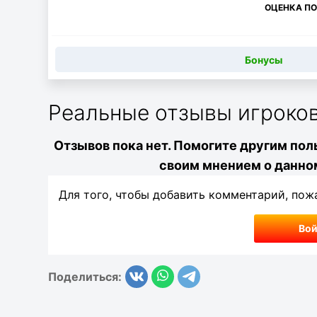
Бонусы
Реальные отзывы игроков
Отзывов пока нет. Помогите другим пол
своим мнением о данном
Для того, чтобы добавить комментарий, пож
Во
Поделиться: