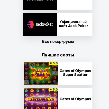
Официальный
сайт Jack Poker
Все покер-румы
Лучшие слоты
5.0
Gates of Olympus
Super Scatter
5.0
Gates of Olympus