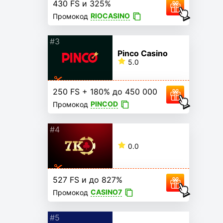
430 FS и 325%
RIOCASINO
Промокод
#3
Pinco Casino
5.0
250 FS + 180% до 450 000
PINCOD
Промокод
#4
0.0
527 FS и до 827%
CASINO7
Промокод
#5