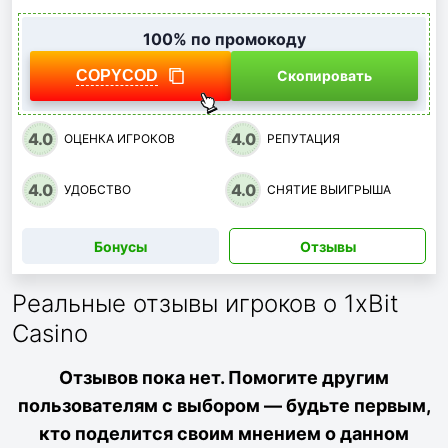
100% по промокоду
COPYCOD
Скопировать
4.0
4.0
ОЦЕНКА ИГРОКОВ
РЕПУТАЦИЯ
4.0
4.0
УДОБСТВО
СНЯТИЕ ВЫИГРЫША
Бонусы
Отзывы
Реальные отзывы игроков о 1xBit
Casino
Отзывов пока нет. Помогите другим
пользователям с выбором — будьте первым,
кто поделится своим мнением о данном