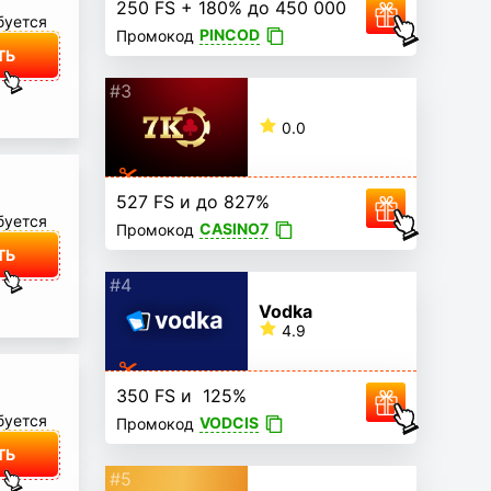
250 FS + 180% до 450 000
буется
PINCOD
Промокод
ТЬ
#3
0.0
527 FS и до 827%
буется
CASINO7
Промокод
ТЬ
#4
Vodka
4.9
350 FS и  125%
буется
VODCIS
Промокод
ТЬ
#5