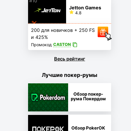
#10
Jetton Games
4.8
200 для новичков + 250 FS 
и 425%
CASTON
Промокод
Весь рейтинг
Лучшие покер-румы
Обзор покер-
рума Покердом
Обзор PokerOK