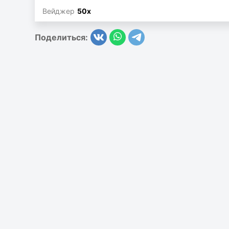
Вейджер
50x
Поделиться: