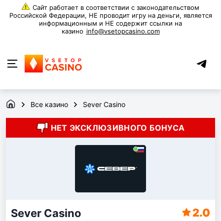
info@vsetopcasino.com
Все казино
Sever Casino
НЕТ ЭКСКЛЮЗИВНОГО БОНУСА
2.0
Sever Casino