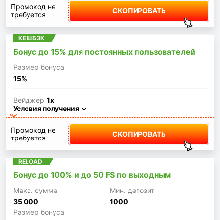
Промокод не
СКОПИРОВАТЬ
требуется
КЕШБЭК
Бонус до 15% для постоянных пользователей
Размер бонуса
15%
Вейджер
1x
Условия получения
Промокод не
СКОПИРОВАТЬ
требуется
RELOAD
Бонус до 100% и до 50 FS по выходным
Макc. сумма
Мин. депозит
35 000
1000
Размер бонуса