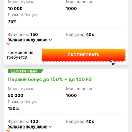
Макc. сумма
Мин. депозит
10 000
1000
Размер бонуса
75%
Фриспины
150
Вейджер
40x
Условия получения
Промокод не
СКОПИРОВАТЬ
требуется
ДЕПОЗИТНЫЙ
Первый бонус до 150% + до 100 FS
Макc. сумма
Мин. депозит
50 000
1000
Размер бонуса
150%
Фриспины
100
Вейджер
40x
Условия получения