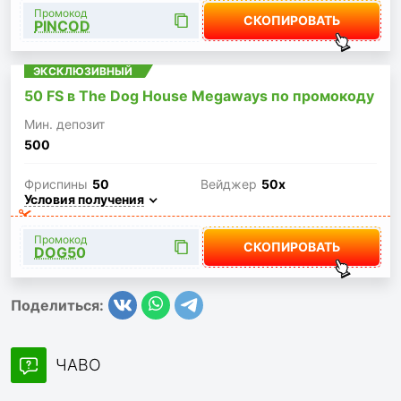
Промокод
СКОПИРОВАТЬ
PINCOD
ЭКСКЛЮЗИВНЫЙ
50 FS в The Dog House Megaways по промокоду
Мин. депозит
500
Фриспины
50
Вейджер
50x
Условия получения
Промокод
СКОПИРОВАТЬ
DOG50
Поделиться:
ЧАВО