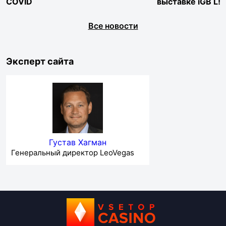
COVID
выставке iGB L!
Все новости
Эксперт сайта
Густав Хагман
Генеральный директор LeoVegas