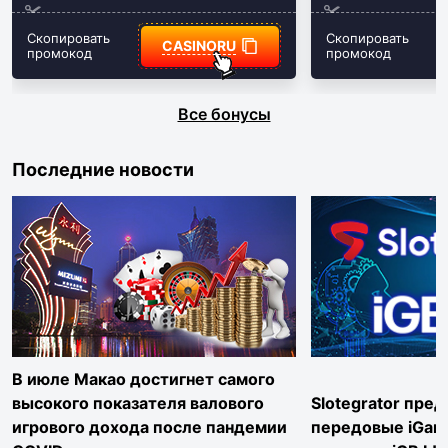
Скопировать
Скопировать
CASINORU
промокод
промокод
Все бонусы
Последние новости
В июле Макао достигнет самого
высокого показателя валового
Slotegrator пре
игрового дохода после пандемии
передовые iGam