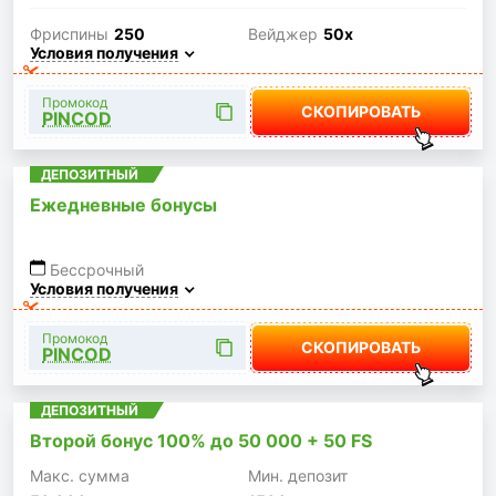
Фриспины
250
Вейджер
50x
Условия получения
Промокод
СКОПИРОВАТЬ
PINCOD
ДЕПОЗИТНЫЙ
Ежедневные бонусы
Бессрочный
Условия получения
Промокод
СКОПИРОВАТЬ
PINCOD
ДЕПОЗИТНЫЙ
Второй бонус 100% до 50 000 + 50 FS
Макc. сумма
Мин. депозит