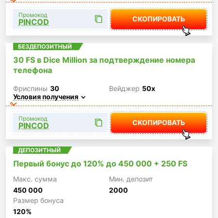
Промокод
СКОПИРОВАТЬ
PINCOD
БЕЗДЕПОЗИТНЫЙ
30 FS в Dice Million за подтверждение номера
телефона
Фриспины
30
Вейджер
50x
Условия получения
Промокод
СКОПИРОВАТЬ
PINCOD
ДЕПОЗИТНЫЙ
Первый бонус до 120% до 450 000 + 250 FS
Макc. сумма
Мин. депозит
450 000
2000
Размер бонуса
120%