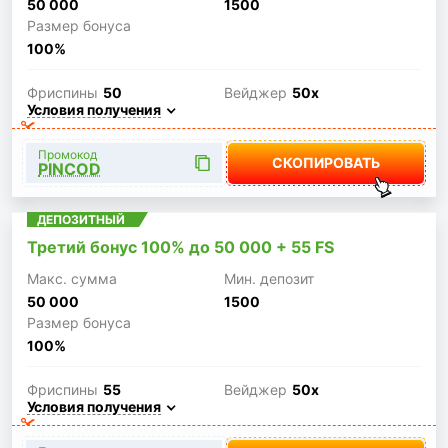
50 000
1500
Размер бонуса
100%
Фриспины
50
Вейджер
50x
Условия получения
Промокод
СКОПИРОВАТЬ
PINCOD
ДЕПОЗИТНЫЙ
Третий бонус 100% до 50 000 + 55 FS
Макc. сумма
Мин. депозит
50 000
1500
Размер бонуса
100%
Фриспины
55
Вейджер
50x
Условия получения