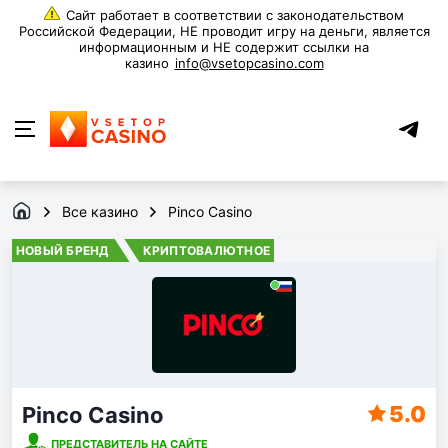
info@vsetopcasino.com
Все казино
Pinco Casino
НОВЫЙ БРЕНД
КРИПТОВАЛЮТНОЕ
5.0
Pinco Casino
ПРЕДСТАВИТЕЛЬ НА САЙТЕ