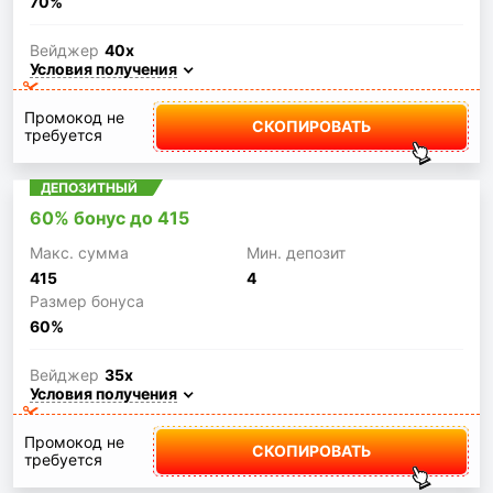
70%
Вейджер
40x
Условия получения
Промокод не
СКОПИРОВАТЬ
требуется
ДЕПОЗИТНЫЙ
60% бонус до 415
Макc. сумма
Мин. депозит
415
4
Размер бонуса
60%
Вейджер
35x
Условия получения
Промокод не
СКОПИРОВАТЬ
требуется