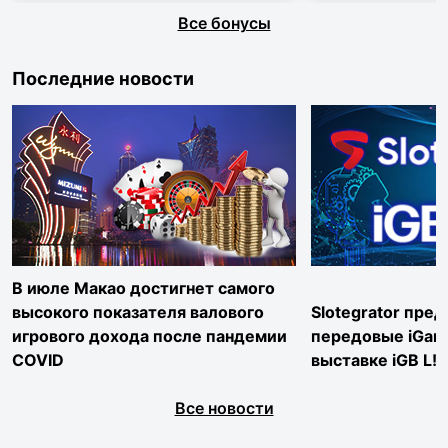
Все бонусы
Последние новости
В июле Макао достигнет самого
высокого показателя валового
Slotegrator пре
игрового дохода после пандемии
передовые iGam
COVID
выставке iGB L!
Все новости