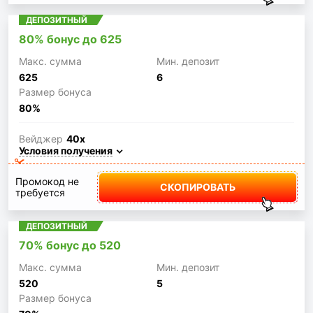
ДЕПОЗИТНЫЙ
80% бонус до 625
Макc. сумма
Мин. депозит
625
6
Размер бонуса
80%
Вейджер
40x
Условия получения
Промокод не
СКОПИРОВАТЬ
требуется
ДЕПОЗИТНЫЙ
70% бонус до 520
Макc. сумма
Мин. депозит
520
5
Размер бонуса