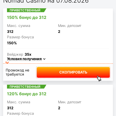
Nomad Casino на 07.08.2026
ПРИВЕТСТВЕННЫЙ
150% бонус до 312
Макc. сумма
Мин. депозит
312
2
Размер бонуса
150%
Вейджер
35x
Условия получения
Промокод не
СКОПИРОВАТЬ
требуется
ПРИВЕТСТВЕННЫЙ
120% бонус до 312
Макc. сумма
Мин. депозит
312
2
Размер бонуса