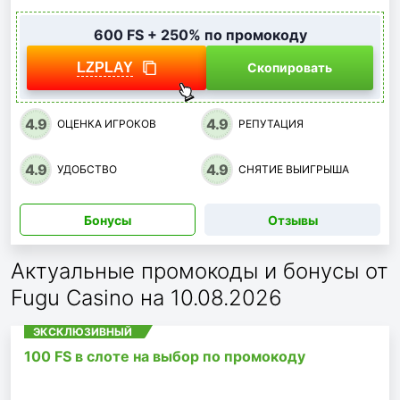
600 FS + 250% по промокоду
LZPLAY
Скопировать
4.9
4.9
ОЦЕНКА ИГРОКОВ
РЕПУТАЦИЯ
4.9
4.9
УДОБСТВО
СНЯТИЕ ВЫИГРЫША
Бонусы
Отзывы
Актуальные промокоды и бонусы от
Fugu Casino на 10.08.2026
ЭКСКЛЮЗИВНЫЙ
100 FS в слоте на выбор по промокоду