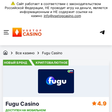
info@vsetopcasino.com
Все казино
Fugu Casino
НОВЫЙ БРЕНД
КРИПТОВАЛЮТНОЕ
4.9
Fugu Casino
ДОСТУПЕН НА МОБИЛЬНОМ