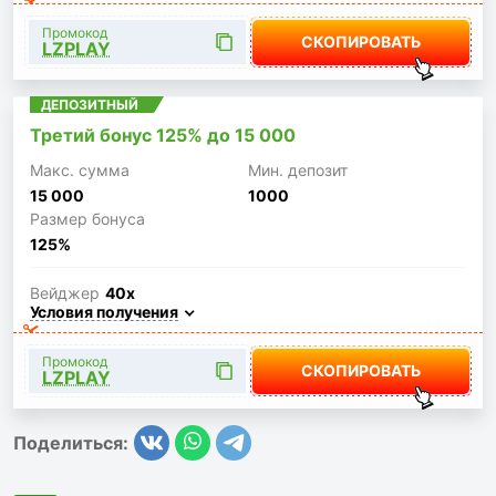
Промокод
СКОПИРОВАТЬ
LZPLAY
ДЕПОЗИТНЫЙ
Третий бонус 125% до 15 000
Макc. сумма
Мин. депозит
15 000
1000
Размер бонуса
125%
Вейджер
40x
Условия получения
Промокод
СКОПИРОВАТЬ
LZPLAY
Поделиться: