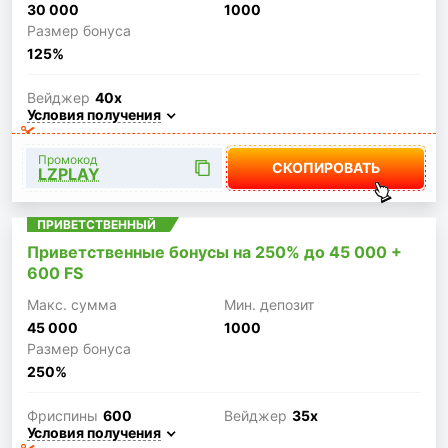
30 000
1000
Размер бонуса
125%
Вейджер
40x
Условия получения
Промокод
СКОПИРОВАТЬ
LZPLAY
ПРИВЕТСТВЕННЫЙ
Приветственные бонусы на 250% до 45 000 +
600 FS
Макc. сумма
Мин. депозит
45 000
1000
Размер бонуса
250%
Фриспины
600
Вейджер
35x
Условия получения