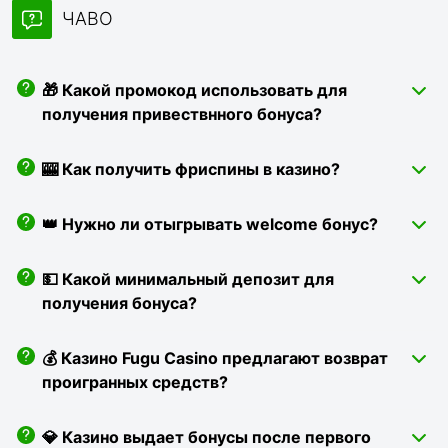
ЧАВО
🎁 Какой промокод использовать для
получения привествнного бонуса?
🎰 Как получить фриспины в казино?
👑 Нужно ли отыгрывать welcome бонус?
💵 Какой минимальный депозит для
получения бонуса?
💰 Казино Fugu Casino предлагают возврат
проигранных средств?
💎 Казино выдает бонусы после первого