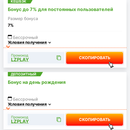
КЕШБЭК
Бонус до 7% для постоянных пользователей
Размер бонуса
7%
Бессрочный
Условия получения
Промокод
СКОПИРОВАТЬ
LZPLAY
ДЕПОЗИТНЫЙ
Бонус на день рождения
Бессрочный
Условия получения
Промокод
СКОПИРОВАТЬ
LZPLAY