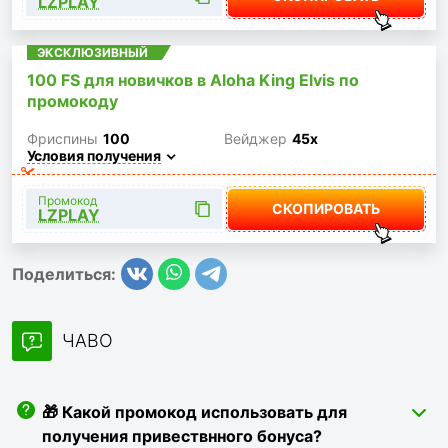
LZPLAY
ЭКСКЛЮЗИВНЫЙ
100 FS для новичков в Aloha King Elvis по
промокоду
Фриспины
100
Вейджер
45x
Условия получения
Промокод
СКОПИРОВАТЬ
LZPLAY
Поделиться:
ЧАВО
🎁 Какой промокод использовать для
получения привествнного бонуса?