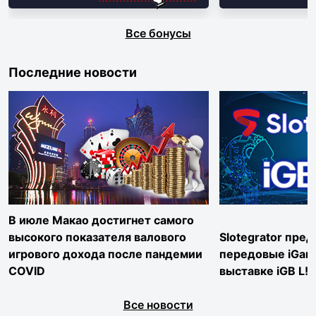
Все бонусы
Последние новости
В июле Макао достигнет самого
высокого показателя валового
Slotegrator пре
игрового дохода после пандемии
передовые iGam
COVID
выставке iGB L!
Все новости