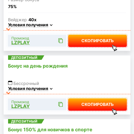
75%
Вейджер
40x
Условия получения
Промокод
СКОПИРОВАТЬ
LZPLAY
ДЕПОЗИТНЫЙ
Бонус на день рождения
Бессрочный
Условия получения
Промокод
СКОПИРОВАТЬ
LZPLAY
ДЕПОЗИТНЫЙ
Бонус 150% для новичков в спорте