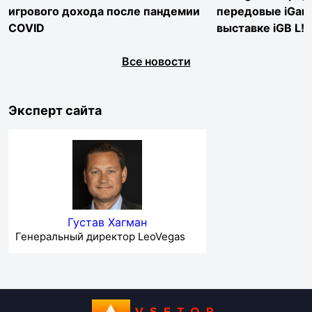
игрового дохода после пандемии
передовые iGam
COVID
выставке iGB L!
Все новости
Эксперт сайта
Густав Хагман
Генеральный директор LeoVegas