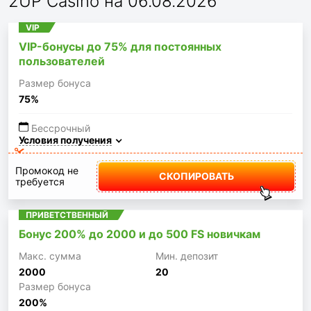
2UP Casino на 06.08.2026
VIP
VIP-бонусы до 75% для постоянных
пользователей
Размер бонуса
75%
Бессрочный
Условия получения
Промокод не
СКОПИРОВАТЬ
требуется
ПРИВЕТСТВЕННЫЙ
Бонус 200% до 2000 и до 500 FS новичкам
Макc. сумма
Мин. депозит
2000
20
Размер бонуса
200%