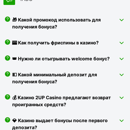
🎁 Какой промокод использовать для
получения бонуса?
🎰 Как получить фриспины в казино?
👑 Нужно ли отыгрывать welcome бонус?
💵 Какой минимальный депозит для
получения бонуса?
💰 Казино 2UP Casino предлагают возврат
проигранных средств?
💎 Казино выдает бонусы после первого
депозита?