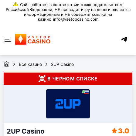
info@vsetopcasino.com
Все казино
2UP Casino
В ЧЕРНОМ СПИСКЕ
3.0
2UP Casino