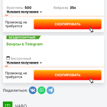
Фриспины
500
Вейджер
35x
Условия получения
Промокод не
СКОПИРОВАТЬ
требуется
БЕЗДЕПОЗИТНЫЙ
Бонусы в Telegram
Бессрочный
Условия получения
Промокод не
СКОПИРОВАТЬ
требуется
Поделиться:
ЧАВО