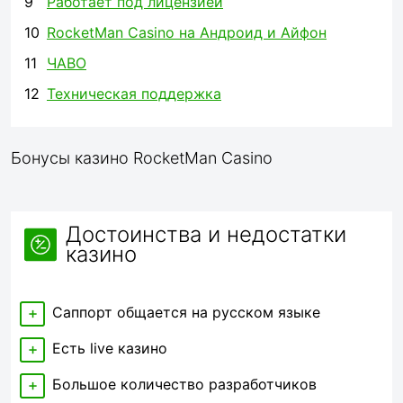
Работает под лицензией
RocketMan Casino на Андроид и Айфон
ЧАВО
Техническая поддержка
Бонусы казино RocketMan Casino
Достоинства и недостатки
казино
Cаппорт общается на русском языке
Есть live казино
Большое количество разработчиков