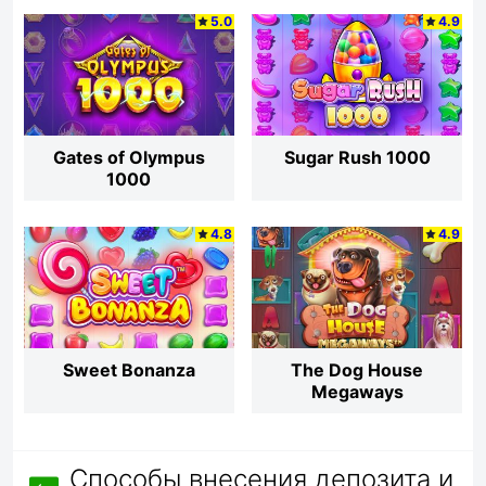
5.0
4.9
Gates of Olympus
Sugar Rush 1000
1000
4.8
4.9
Sweet Bonanza
The Dog House
Megaways
Способы внесения депозита и