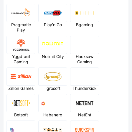
Pragmatic
Play'n Go
Bgaming
Play
Yggdrasil
Nolimit City
Hacksaw
Gaming
Gaming
Zillion Games
Igrosoft
Thunderkick
Betsoft
Habanero
NetEnt