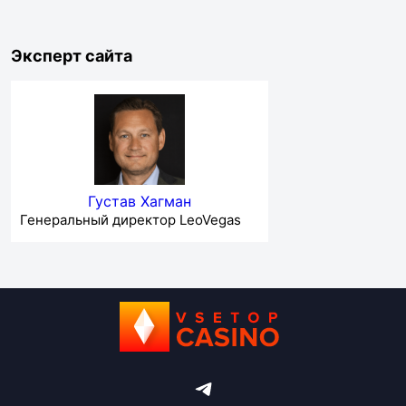
Эксперт сайта
Густав Хагман
Генеральный директор LeoVegas