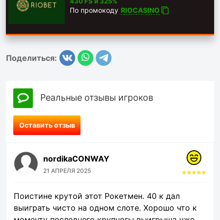
430 FS и 325%
По промокоду
RIOCASINO
Поделиться:
Реальные отзывы игроков
Оставить отзыв
nordikaCONWAY
21 АПРЕЛЯ 2025
Поистине крутой этот Рокетмен. 40 к дал
выиграть чисто на одном слоте. Хорошо что к
моменту последнего крупногы выигрыша уже