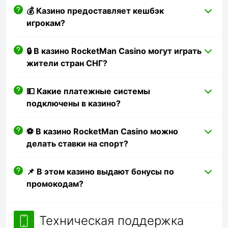
💰 Казино предоставляет кешбэк
игрокам?
🔒 В казино RocketMan Casino могут играть
жители стран СНГ?
💵 Какие платежные системы
подключены в казино?
⚽ В казино RocketMan Casino можно
делать ставки на спорт?
📌 В этом казино выдают бонусы по
промокодам?
Техническая поддержка