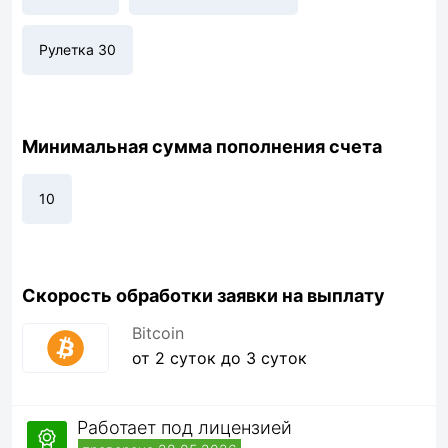
Рулетка
30
Минимальная сумма пополнения счета
10
Скорость обработки заявки на выплату
Bitcoin
от 2 суток до 3 суток
Работает под лицензией