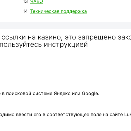
ЧАВО
Техническая поддержка
 ссылки на казино, это запрещено зак
спользуйтесь инструкцией
 в поисковой системе Яндекс или Google.
димо ввести его в соответствующее поле на сайте Luk