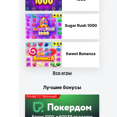
4.9
Sugar Rush 1000
4.8
Sweet Bonanza
Все игры
Лучшие бонусы
ПРИВЕТСТВЕННЫЙ
Бонус
100%
и
600 FS
от казино