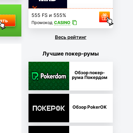
555 FS и 555%
ать
CASINO
Промокод
Весь рейтинг
Лучшие покер-румы
Обзор покер-
рума Покердом
Обзор PokerOK