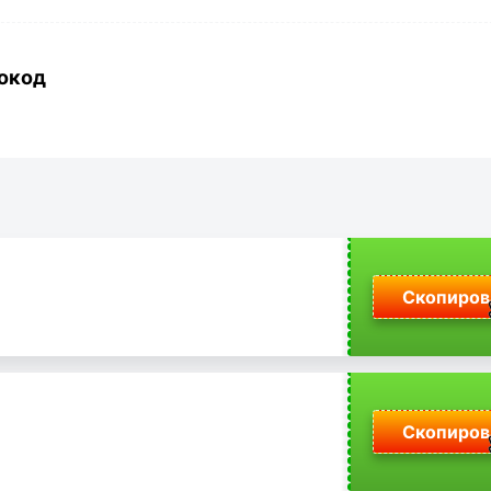
мокод
Скопиров
Скопиров