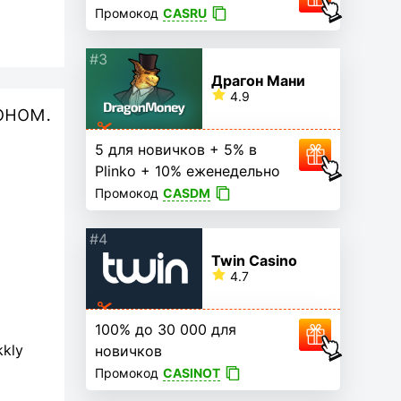
CASRU
Промокод
#3
Драгон Мани
4.9
оном.
5 для новичков + 5% в 
Plinko + 10% еженедельно
CASDM
Промокод
#4
Twin Casino
4.7
100% до 30 000 для 
kly
новичков
CASINOT
Промокод