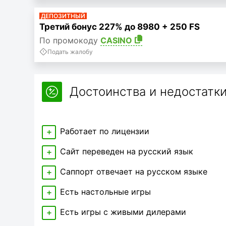
ДЕПОЗИТНЫЙ
Третий бонус 227% до 8980 + 250 FS
По промокоду
CASINO
Подать жалобу
Достоинства и недостатки
Работает по лицензии
Сайт переведен на русский язык
Cаппорт отвечает на русском языке
Есть настольные игры
Есть игры с живыми дилерами