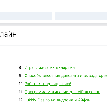
нлайн
Игры с живыми дилерами
Способы внесения депозита и вывода сре
Работает под лицензией
Программа мотивации для VIP игроков
Lukkly Casino на Андроид и Айфон