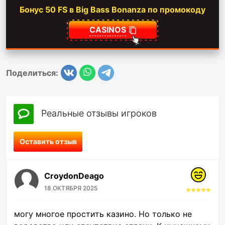
Бонус
50 FS
в Big Bass Bonanza по промокоду
CASINOS
Поделиться:
Реальные отзывы игроков
Оставить отзыв
CroydonDeago
18 ОКТЯБРЯ 2025
могу многое простить казино. Но только не