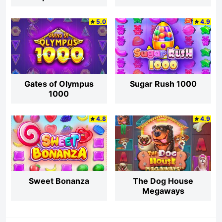
5.0
4.9
Gates of Olympus
Sugar Rush 1000
1000
4.8
4.9
Sweet Bonanza
The Dog House
Megaways