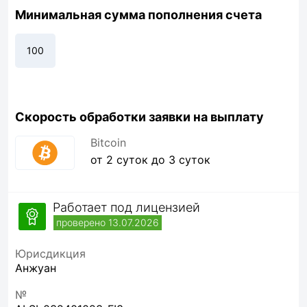
Минимальная сумма пополнения счета
100
Скорость обработки заявки на выплату
Bitcoin
от 2 суток до 3 суток
Работает под лицензией
проверено 13.07.2026
Юрисдикция
Анжуан
№