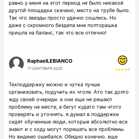
равно у меня на этот период не было никакой
другой площадки скачано, место на трубе было.
Так что звезды просто удачно сошлись. Но
даже с скромного бездепа мне полторашка
пришла на баланс, так что все отлично!
RaphaelLEBIANCO
17 СЕНТЯБРЯ 2025
Техподдержку можно и чутка лучше
организовать, подучить их чтоле. Ато так долго
жду своей очереди. а они еще не решают
проблему на месте, а бегут кудато там чтото
проверять и уточнять. я думал в поддержке
сидят обученные люди, которые абсолютно все
знают и с ходу могут порешать все проблемы.
Но видимо ошибался. Обидно конечно. еще