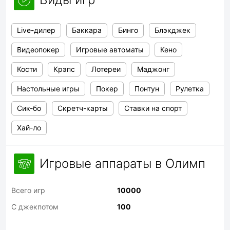
Live-дилер
Баккара
Бинго
Блэкджек
Видеопокер
Игровые автоматы
Кено
Кости
Крэпс
Лотереи
Маджонг
Настольные игры
Покер
Понтун
Рулетка
Сик-бо
Скретч-карты
Ставки на спорт
Хай-ло
Игровые аппараты в Олимп
Всего игр
10000
С джекпотом
100