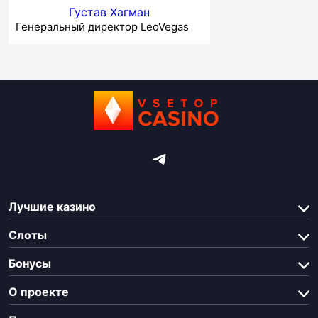
Густав Хагман
Генеральный директор LeoVegas
Лучшие казино
Слоты
Бонусы
О проекте