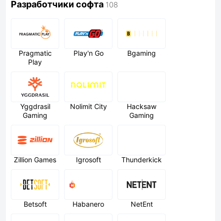
Разработчики софта
108
Pragmatic
Play'n Go
Bgaming
Play
Yggdrasil
Nolimit City
Hacksaw
Gaming
Gaming
Zillion Games
Igrosoft
Thunderkick
Betsoft
Habanero
NetEnt