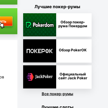
Лучшие покер-румы
ать
Обзор покер-
рума Покердом
Обзор PokerOK
Официальный
ов
сайт Jack Poker
Все покер-румы
Лучшие слоты