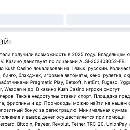
лайн
атели получили возможность в 2025 году. Владельцем 
N.V. Казино действует по лицензии ALSI-202408052-FB,
 Kush Casino локализован на 1 язык: русский. Количес
 бинго, блэкджек, игровые автоматы, кено, рулетка, ск
отчиками Pragmatic Play, Betsoft, NetEnt, Fugaso, Yggd
ger, Wazdan и др. В казино Kush Casino игроки смогут
илеров. Также недоступны ставки спорт. Площадка пре
ета, фриспины и др. Промокоды можно найти на нашем 
депозитный бонус за регистрацию. Минимальная сумма
Пополнение и вывод денег осуществляется при помощи
rcard, Bitcoin, Payeer, Revolut, Tether TRC-20, UnionPay 