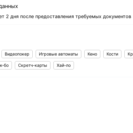
 данных
т 2 дня после предоставления требуемых документов
Видеопокер
Игровые автоматы
Кено
Кости
К
к-бо
Скретч-карты
Хай-ло