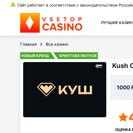
ЛУЧШИЕ КАЗИН
Главная
Все казино
НОВЫЙ БРЕНД
КРИПТОВАЛЮТНОЕ
Kush 
1000 