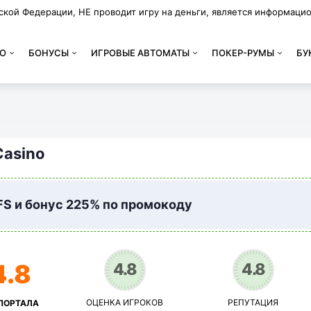
О
БОНУСЫ
ИГРОВЫЕ АВТОМАТЫ
ПОКЕР-РУМЫ
БУ
Casino
FS и бонус 225% по промокоду
4.8
4.8
4.8
ОЦЕНКА ИГРОКОВ
РЕПУТАЦИЯ