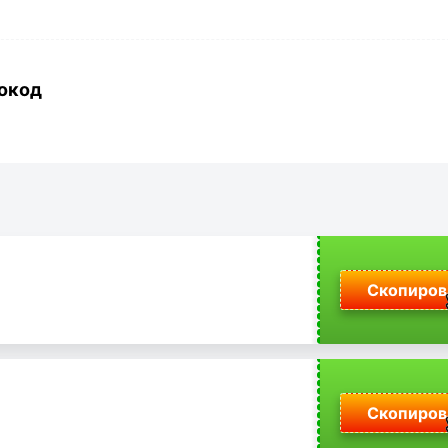
мокод
Скопиров
Скопиров