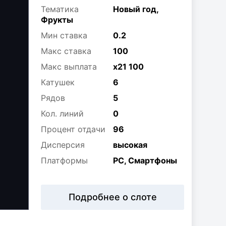
Тематика
Новый год,
Фрукты
Мин ставка
0.2
Макс ставка
100
Макс выплата
x21 100
Катушек
6
Рядов
5
Кол. линий
0
Процент отдачи
96
Дисперсия
высокая
Платформы
PC, Смартфоны
Подробнее о слоте