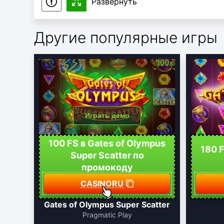
Развернуть
Другие популярные игры
Играть демо
100 FS в Gates of Olympus
180 F
Super Scatter по
промокоду
CASINORU
Gates of Olympus Super Scatter
Pragmatic Play