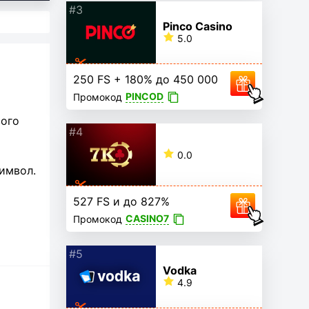
#3
Pinco Casino
5.0
250 FS + 180% до 450 000
PINCOD
Промокод
вого
#4
0.0
имвол.
527 FS и до 827%
CASINO7
Промокод
#5
Vodka
4.9