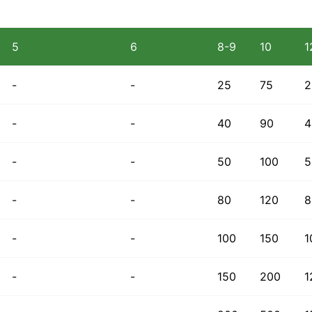
5
6
8-9
10
1
-
-
25
75
2
-
-
40
90
4
-
-
50
100
5
-
-
80
120
8
-
-
100
150
1
-
-
150
200
1