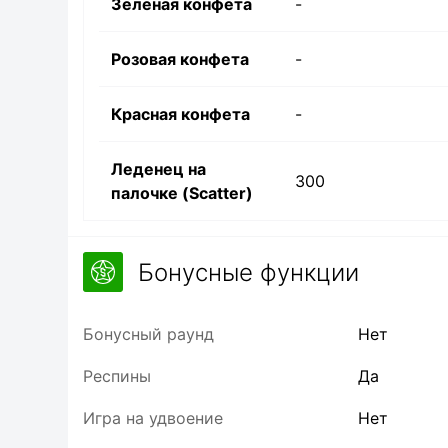
Зеленая конфета
-
Розовая конфета
-
Красная конфета
-
Леденец на
300
палочке (Scatter)
Бонусные функции
Бонусный раунд
Нет
Респины
Да
Игра на удвоение
Нет