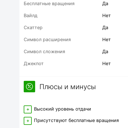
Бесплатные вращения
Да
Вайлд
Нет
Скаттер
Да
Символ расширения
Нет
Символ сложения
Да
Джекпот
Нет
Плюсы и минусы
Высокий уровень отдачи
Присутствуют бесплатные вращения