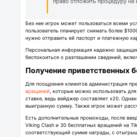
право отложить процедуру на 
Без нее игрок может пользоваться всеми ус
пользователь планирует снимать более $100
нужно отправить ей паспорт и платежную кар
Персональная информация надежно защищена
беспокоиться о разглашении сведений, вклю
Получение приветственных б
Для поощрения клиентов администрация пре
вращений
, которые можно использовать для
ставке, ведь вейджер составляет х20. Однак
выигранную сумму. Также игрок может рассч
Есть дополнительные промокоды, после введ
Viking Clash и 30 бесплатных вращений на Ti
соответствующий сумме награды, с отыгрыш