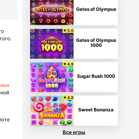
Gates of Olympus
го
5.0
того.
Gates of Olympus
1000
4.9
Sugar Rush 1000
тных
ьной
4.8
Sweet Bonanza
лоте
Все игры