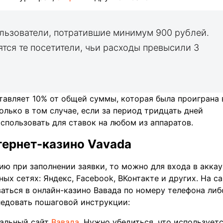
льзователи, потратившие минимум 900 рублей.
тся те посетители, чьи расходы превысили 3
тавляет 10% от общей суммы, которая была проиграна 
олько в том случае, если за период тридцать дней
спользовать для ставок на любом из аппаратов.
тернет-казино Vavada
ю при заполнении заявки, то можно для входа в аккау
ых сетях: Яндекс, Facebook, ВКонтакте и других. На с
аться в онлайн-казино Вавада по номеру телефона либ
ледовать пошаговой инструкции:
иальный сайт
Вавада
. Нужно убедиться, что используетс