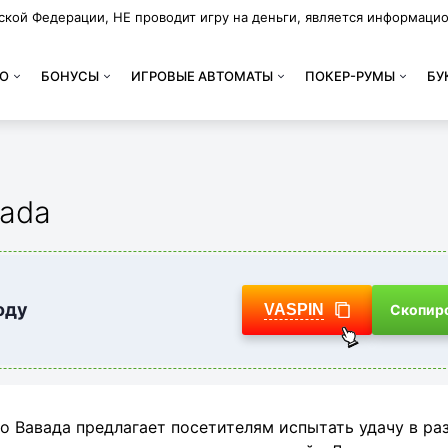
О
БОНУСЫ
ИГРОВЫЕ АВТОМАТЫ
ПОКЕР-РУМЫ
БУ
vada
оду
VASPIN
Скопир
о Вавада предлагает посетителям испытать удачу в ра