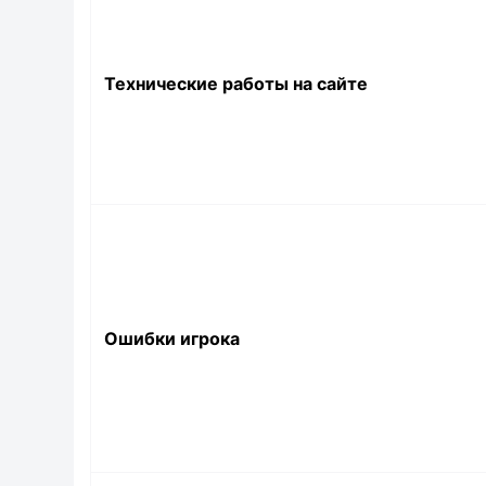
Технические работы на сайте
Ошибки игрока