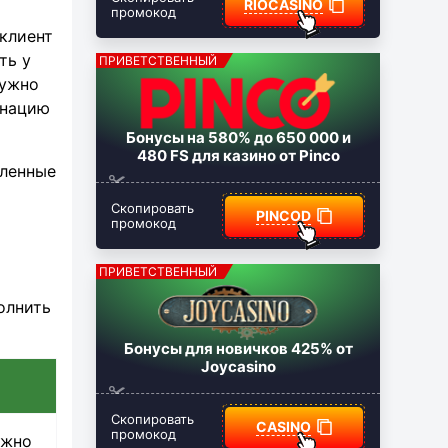
RIOCASINO
промокод
 клиент
ть у
ПРИВЕТСТВЕННЫЙ
нужно
инацию
Бонусы на
580%
до
650 000
и
480 FS
для казино от Pinco
вленные
Скопировать
PINCOD
промокод
ПРИВЕТСТВЕННЫЙ
олнить
Бонусы для новичков
425%
от
Joycasino
Скопировать
CASINO
промокод
ужно