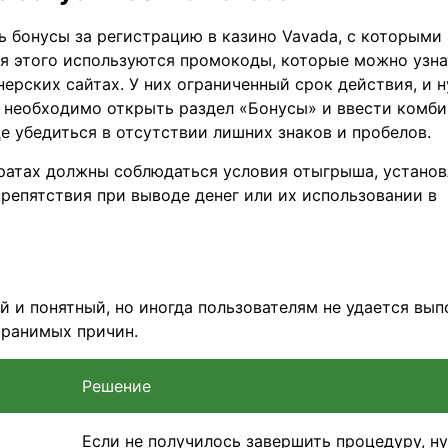
ь бонусы за регистрацию в казино Vavada, с которыми
я этого используются промокоды, которые можно узна
ерских сайтах. У них ограниченный срок действия, и 
и необходимо открыть раздел «Бонусы» и ввести комб
е убедиться в отсутствии лишних знаков и пробелов.
аратах должны соблюдаться условия отыгрыша, устано
препятствия при выводе денег или их использовании в
 и понятный, но иногда пользователям не удается вып
транимых причин.
Решение
Если не получилось завершить процедуру, н