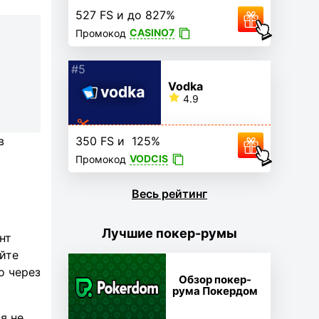
527 FS и до 827%
CASINO7
Промокод
#5
Vodka
4.9
в
350 FS и  125%
VODCIS
Промокод
Весь рейтинг
Лучшие покер-румы
нт
айте
о через
Обзор покер-
рума Покердом
я не