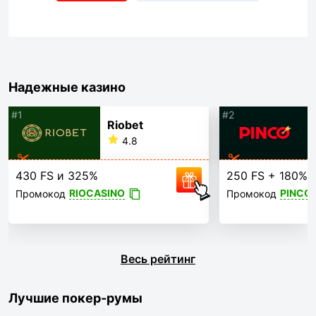
Надежные казино
#1
#2
Riobet
4.8
430 FS и 325%
250 FS + 180% 
RIOCASINO
PINCO
Промокод
Промокод
Весь рейтинг
Лучшие покер-румы