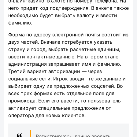
онлайн-казино 1хСлотс по номеру телефона. На
него придет код подтверждения. В анкете также
необходимо будет выбрать валюту и ввести
фамилию.
Форма по адресу электронной почты состоит из
двух частей. Вначале потребуется указать
страну и город, выбрать расчетные единицы,
ввести контактные данные. На втором этапе
администрация запрашивает имя и фамилию.
Третий вариант авторизации — через
социальные сети. Игрок вводит те же данные и
выбирает одну из предложенных соцсетей. Во
всех трех формах есть отдельное поле для
промокода. Если его ввести, то пользователь
активирует специальные предложения от
оператора для новых клиентов.
Регистрируясь, важно вводить