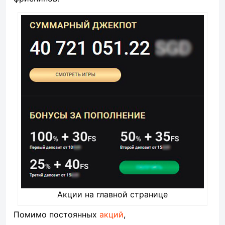
Акции на главной странице
Помимо постоянных
акций
,