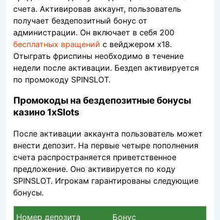
счета. Активировав аккаунт, пользователь
получает бездепозитный бонус от
администрации. Он включает в себя 200
бесплатных вращений
с вейджером х18.
Отыграть фриспины необходимо в течение
недели после активации. Бездеп активируется
по промокоду SPINSLOT.
Промокоды на бездепозитные бонусы
казино 1xSlots
После активации аккаунта пользователь может
внести депозит. На первые четыре пополнения
счета распространяется приветственное
предложение. Оно активируется по коду
SPINSLOT. Игрокам гарантированы следующие
бонусы.
Номер депозита
Бонус