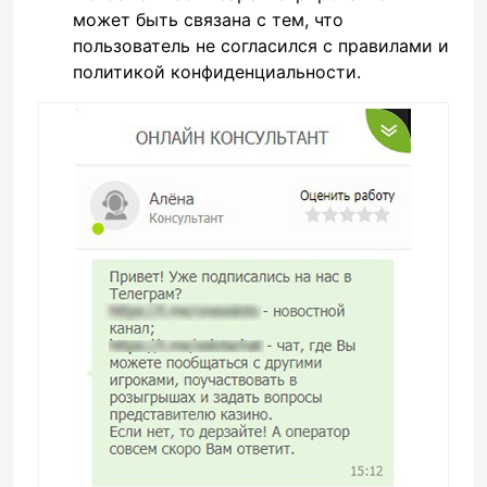
может быть связана с тем, что
пользователь не согласился с правилами и
политикой конфиденциальности.