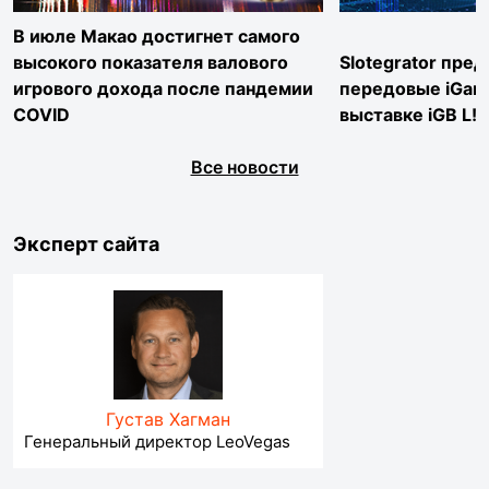
В июле Макао достигнет самого
высокого показателя валового
Slotegrator пре
игрового дохода после пандемии
передовые iGam
COVID
выставке iGB L!
Все новости
Эксперт сайта
Густав Хагман
Генеральный директор LeoVegas