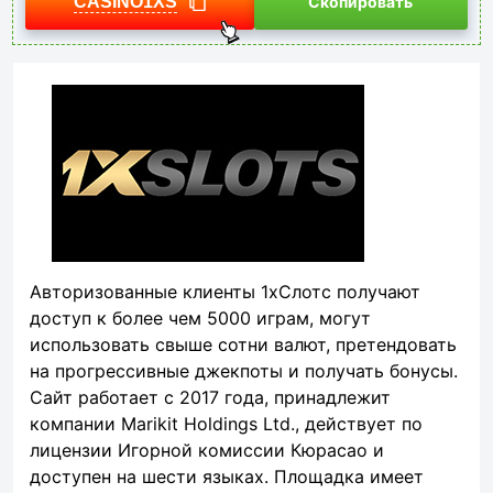
CASINO1XS
Скопировать
Авторизованные клиенты 1хСлотс получают
доступ к более чем 5000 играм, могут
использовать свыше сотни валют, претендовать
на прогрессивные джекпоты и получать бонусы.
Сайт работает с 2017 года, принадлежит
компании Marikit Holdings Ltd., действует по
лицензии Игорной комиссии Кюрасао и
доступен на шести языках. Площадка имеет