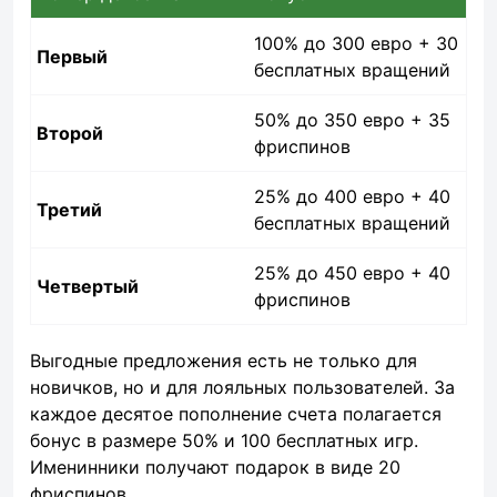
100% до 300 евро + 30
Первый
бесплатных вращений
50% до 350 евро + 35
Второй
фриспинов
25% до 400 евро + 40
Третий
бесплатных вращений
25% до 450 евро + 40
Четвертый
фриспинов
Выгодные предложения есть не только для
новичков, но и для лояльных пользователей. За
каждое десятое пополнение счета полагается
бонус в размере 50% и 100 бесплатных игр.
Именинники получают подарок в виде 20
фриспинов.