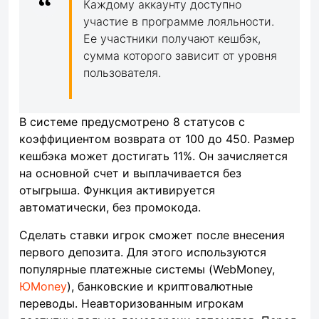
Каждому аккаунту доступно
участие в программе лояльности.
Ее участники получают кешбэк,
сумма которого зависит от уровня
пользователя.
В системе предусмотрено 8 статусов с
коэффициентом возврата от 100 до 450. Размер
кешбэка может достигать 11%. Он зачисляется
на основной счет и выплачивается без
отыгрыша. Функция активируется
автоматически, без промокода.
Сделать ставки игрок сможет после внесения
первого депозита. Для этого используются
популярные платежные системы (WebMoney,
ЮMoney
), банковские и криптовалютные
переводы. Неавторизованным игрокам