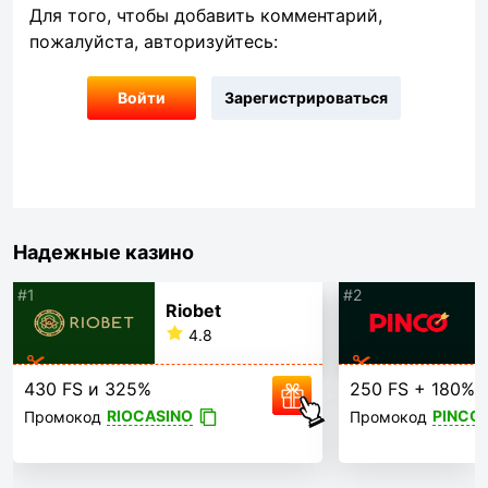
Для того, чтобы добавить комментарий,
пожалуйста, авторизуйтесь:
Войти
Зарегистрироваться
Надежные казино
#1
#2
Riobet
4.8
430 FS и 325%
250 FS + 180% 
RIOCASINO
PINCO
Промокод
Промокод