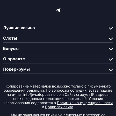
Лучшие казино
Слоты
Бонусы
О проекте
Покер-румы
Копирование материалов возможно только с письменного
разрешения редакции. По вопросам сотрудничества пишите
на e-mail
info@vsetopcasino.com
Сайт логирует IP адреса,
сookie и данные геолокации посетителей. Условия
использования содержатся в
Политике конфиденциальности
и
Правилах сайта
.
Мы не занимаемся приемом денежных платежей со