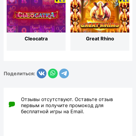
4.5
4.4
Cleocatra
Great Rhino
Поделиться:
Отзывы отсутствуют. Оставьте отзыв
первым и получите промокод для
бесплатной игры на Email.