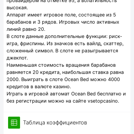
провайдером на отметке 95, а волатильность
высокая.
Аппарат имеет игровое поле, состоящее из 5
барабанов и 3 рядов. Игровых число активных
линий равно 20.
В слоте данные дополнительные функции: риск-
игра, фриспины. Из значков есть вайлд, скаттер,
сложенный символ. В слоте не разыгрывается
джекпот.
Наименьшая стоимость вращения барабанов
равняется 20 кредита, наибольшая ставка равна
2000. Выиграть в слоте Ocean Bed можно 4000
кредитов в валюте казино.
Играть в игровой автомат Ocean Bed бесплатно и
без регистрации можно на сайте vsetopcasino.
Таблица коэффициентов