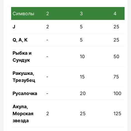
Символы
2
3
4
J
2
5
25
Q, А, К
-
5
25
Рыбка и
-
10
50
Сундук
Ракушка,
-
15
75
Трезубец
Русалочка
-
20
100
Акула,
Морская
2
25
125
звезда