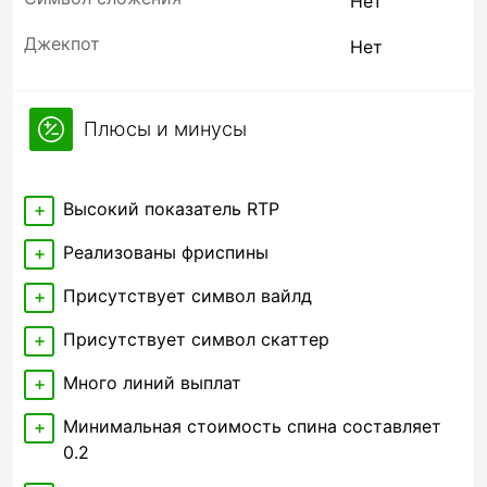
Нет
Джекпот
Нет
Плюсы и минусы
Высокий показатель RTP
Реализованы фриспины
Присутствует символ вайлд
Присутствует символ скаттер
Много линий выплат
Минимальная стоимость спина составляет
0.2