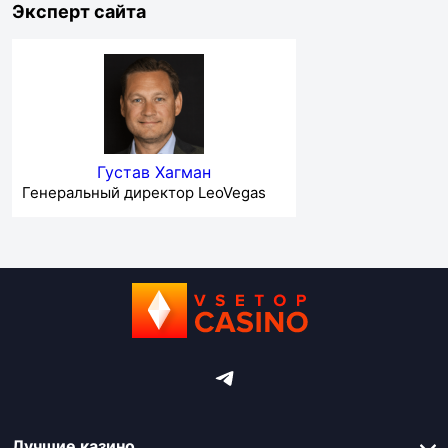
Эксперт сайта
Густав Хагман
Генеральный директор LeoVegas
Лучшие казино