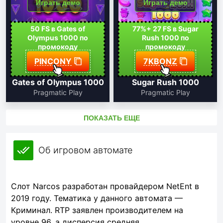
Играть демо
Играть демо
50 FS в Gates of
77%+ 27 FS в Sugar
Olympus 1000 по
Rush 1000 по
промокоду
промокоду
PINCONY
7KBONZ
Gates of Olympus 1000
Sugar Rush 1000
Pragmatic Play
Pragmatic Play
ПОКАЗАТЬ ЕЩЕ
Об игровом автомате
Слот Narcos разработан провайдером NetEnt в
2019 году. Тематика у данного автомата —
Криминал. RTP заявлен производителем на
уровне 96, а дисперсия средняя.