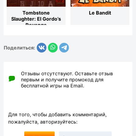
Tombstone
Le Bandit
Slaughter: El Gordo’s
Revenge
Поделиться:
Отзывы отсутствуют. Оставьте отзыв
первым и получите промокод для
бесплатной игры на Email.
Для того, чтобы добавить комментарий,
пожалуйста, авторизуйтесь: