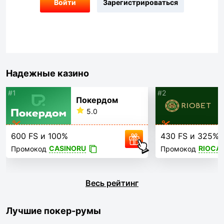
Войти
Зарегистрироваться
Надежные казино
#1
#2
Покердом
5.0
600 FS и 100%
430 FS и 325%
CASINORU
RIOCA
Промокод
Промокод
Весь рейтинг
Лучшие покер-румы