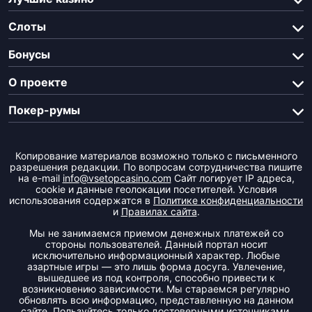
Слоты
Бонусы
О проекте
Покер-румы
Копирование материалов возможно только с письменного
разрешения редакции. По вопросам сотрудничества пишите
на e-mail
info@vsetopcasino.com
Сайт логирует IP адреса,
сookie и данные геолокации посетителей. Условия
использования содержатся в
Политике конфиденциальности
и
Правилах сайта
.
Мы не занимаемся приемом денежных платежей со
стороны пользователей. Данный портал носит
исключительно информационный характер. Любые
азартные игры — это лишь форма досуга. Увлечение,
вышедшее из под контроля, способно привести к
возникновению зависимости. Мы стараемся регулярно
обновлять всю информацию, представленную на данном
сайте. Пользуйтесь только достоверными источниками.