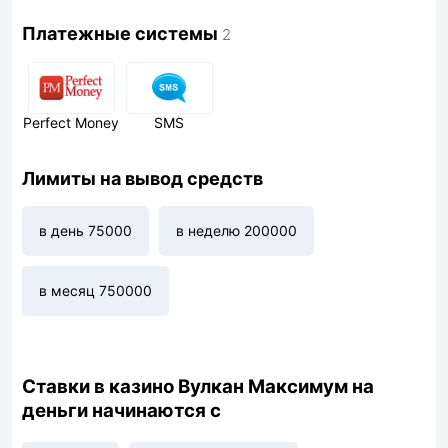
Платежные системы
2
Perfect Money
SMS
Лимиты на вывод средств
в день
75000
в неделю
200000
в месяц
750000
Ставки в казино Вулкан Максимум на
деньги начинаются с