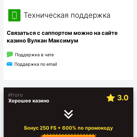
Техническая поддержка
Связаться с саппортом можно на сайте
казино Вулкан Максимум
Поддержка в чате
Поддержка по email
Итого
3.0
Хорошее казино
Бонус
250 FS
+
600%
по промокоду