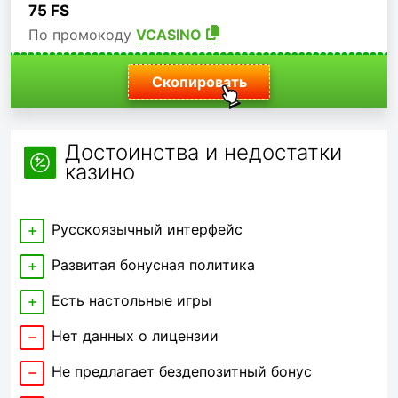
75 FS
По промокоду
VCASINO
Скопировать
Достоинства и недостатки
казино
Русскоязычный интерфейс
Развитая бонусная политика
Есть настольные игры
Нет данных о лицензии
Не предлагает бездепозитный бонус