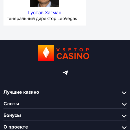
Густав Хагман
Генеральный директор LeoVegas
Лучшие казино
Слоты
Бонусы
О проекте