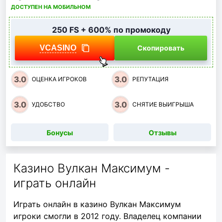
ДОСТУПЕН НА МОБИЛЬНОМ
250 FS + 600% по промокоду
VCASINO
Скопировать
3.0
3.0
ОЦЕНКА ИГРОКОВ
РЕПУТАЦИЯ
3.0
3.0
УДОБСТВО
СНЯТИЕ ВЫИГРЫША
Бонусы
Отзывы
Казино Вулкан Максимум -
играть онлайн
Играть онлайн в казино Вулкан Максимум
игроки смогли в 2012 году. Владелец компании