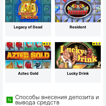
Legacy of Dead
Resident
4.5
4.4
Aztec Gold
Lucky Drink
Способы внесения депозита и
вывода средств