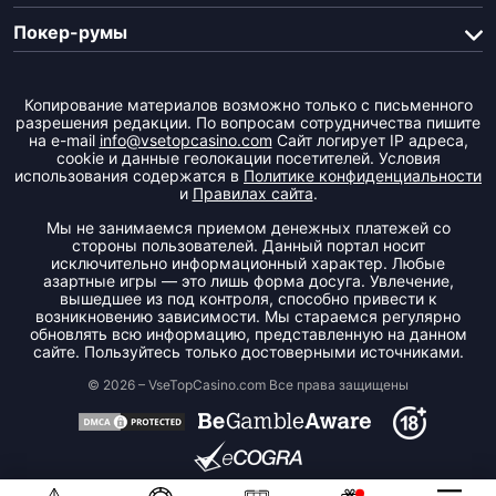
Покер-румы
Копирование материалов возможно только с письменного
разрешения редакции. По вопросам сотрудничества пишите
на e-mail
info@vsetopcasino.com
Сайт логирует IP адреса,
сookie и данные геолокации посетителей. Условия
использования содержатся в
Политике конфиденциальности
и
Правилах сайта
.
Мы не занимаемся приемом денежных платежей со
стороны пользователей. Данный портал носит
исключительно информационный характер. Любые
азартные игры — это лишь форма досуга. Увлечение,
вышедшее из под контроля, способно привести к
возникновению зависимости. Мы стараемся регулярно
обновлять всю информацию, представленную на данном
сайте. Пользуйтесь только достоверными источниками.
© 2026 – VseTopCasino.com Все права защищены