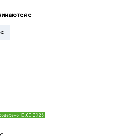
ачинаются с
30
роверено 19.09.2025
ет