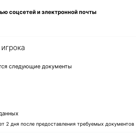
щью соцсетей и электронной почты
 игрока
тся следующие документы
 данных
т 2 дня после предоставления требуемых документов