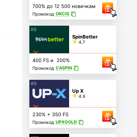
700% до 12 500 новичкам
OKCIS
Промокод
#8
SpinBetter
4.7
400 FS и  200%
CASPIN
Промокод
#9
Up X
4.9
230% + 350 FS
UPXGOLD
Промокод