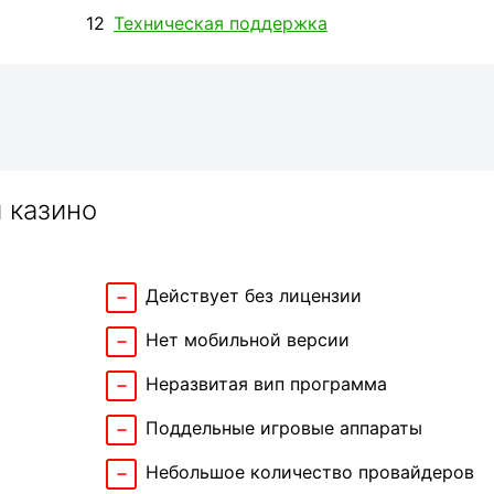
Техническая поддержка
 казино
Действует без лицензии
Нет мобильной версии
Неразвитая вип программа
Поддельные игровые аппараты
Небольшое количество провайдеров