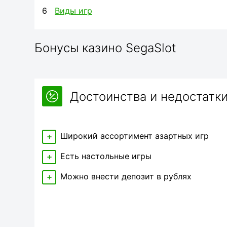
Виды игр
Бонусы казино SegaSlot
Достоинства и недостатки
Широкий ассортимент азартных игр
Есть настольные игры
Можно внести депозит в рублях