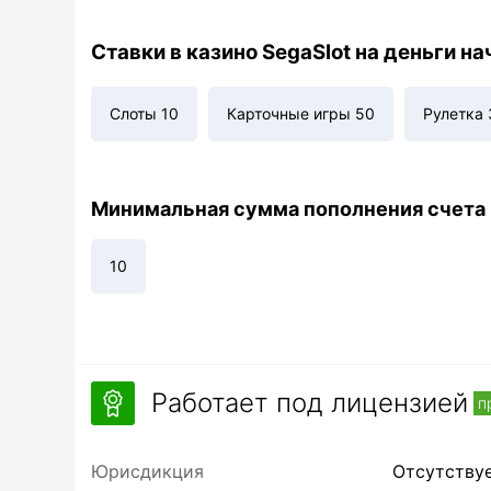
Ставки в казино SegaSlot на деньги н
Слоты
10
Карточные игры
50
Рулетка
Минимальная сумма пополнения счета
10
Работает под лицензией
п
Юрисдикция
Отсутству