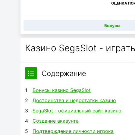
Бонусы
Казино SegaSlot - играт
Содержание
Бонусы казино SegaSlot
Достоинства и недостатки казино
SegaSlot - официальный сайт казино
Создание аккаунта
Подтверждение личности игрока