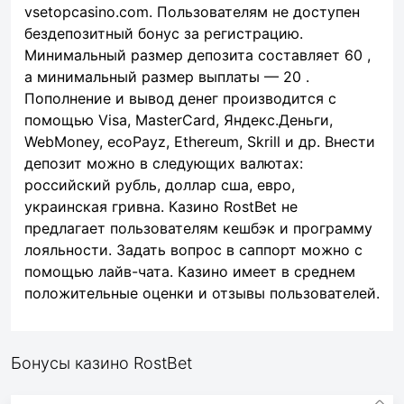
vsetopcasino.com. Пользователям не доступен
бездепозитный бонус за регистрацию.
Минимальный размер депозита составляет 60 ,
а минимальный размер выплаты — 20 .
Пополнение и вывод денег производится с
помощью Visa, MasterCard, Яндекс.Деньги,
WebMoney, ecoPayz, Ethereum, Skrill и др. Внести
депозит можно в следующих валютах:
российский рубль, доллар сша, евро,
украинская гривна. Казино RostBet не
предлагает пользователям кешбэк и программу
лояльности. Задать вопрос в саппорт можно с
помощью лайв-чата. Казино имеет в среднем
положительные оценки и отзывы пользователей.
Бонусы казино RostBet
По