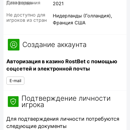
Платформы
Дата создания
2021
Не доступно для
Нидерланды (Голландия)
игроков из стран
Франция
США
Создание аккаунта
Авторизация в казино RostBet с помощью
соцсетей и электронной почты
E-mail
Подтверждение личности
игрока
Для подтверждения личности потребуются
следующие документы