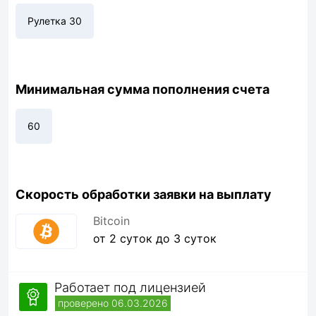
Рулетка
30
Минимальная сумма пополнения счета
60
Скорость обработки заявки на выплату
Bitcoin
от 2 суток до 3 суток
Работает под лицензией
проверено 06.03.2026