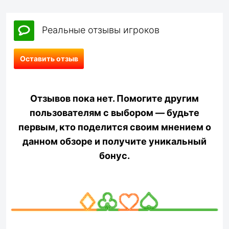
Реальные отзывы игроков
Оставить отзыв
Отзывов пока нет. Помогите другим
пользователям с выбором — будьте
первым, кто поделится своим мнением о
данном обзоре и получите уникальный
бонус.