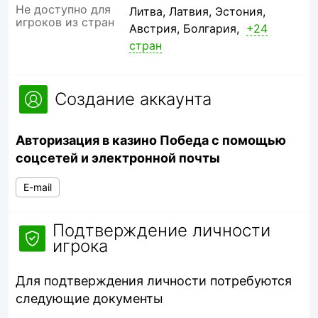
Не доступно для
Литва
Латвия
Эстония
игроков из стран
Австрия
Болгария
+24
стран
Создание аккаунта
Авторизация в казино Победа с помощью
соцсетей и электронной почты
E-mail
Подтверждение личности
игрока
Для подтверждения личности потребуются
следующие документы