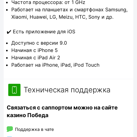
Частота процессора: от 1 GHz
Работает на планшетах и смартфонах Samsung,
Xiaomi, Huawei, LG, Meizu, HTC, Sony и др.
✔️ Есть приложение для iOS
Доступно с версии 9.0
Начиная с iPhone 5
Начиная с iPad Air 2
Работает на iPhone, iPad, iPod Touch
Техническая поддержка
Связаться с саппортом можно на сайте
казино Победа
Поддержка в чате