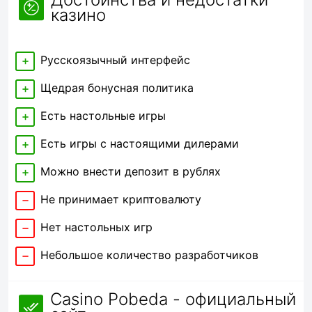
казино
Русскоязычный интерфейс
Щедрая бонусная политика
Есть настольные игры
Есть игры с настоящими дилерами
Можно внести депозит в рублях
Не принимает криптовалюту
Нет настольных игр
Небольшое количество разработчиков
Casino Pobeda - официальный