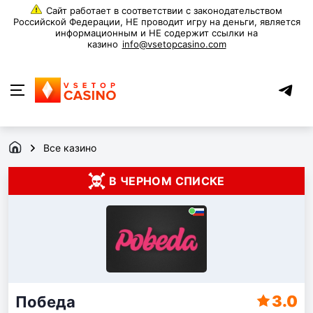
info@vsetopcasino.com
Все казино
В ЧЕРНОМ СПИСКЕ
3.0
Победа