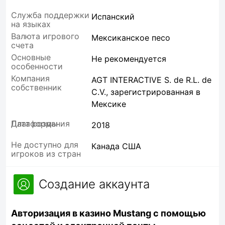
Служба поддержки
Испанский
на языках
Валюта игрового
Мексиканское песо
счета
Основные
Не рекомендуется
особенности
Компания
AGT INTERACTIVE S. de R.L. de
собственник
C.V., зарегистрированная в
Мексике
Платформы
Дата создания
2018
Не доступно для
Канада
США
игроков из стран
Создание аккаунта
Авторизация в казино Mustang с помощью