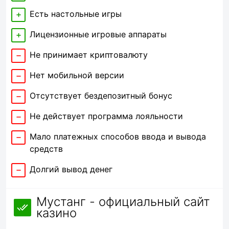
Есть настольные игры
Лицензионные игровые аппараты
Не принимает криптовалюту
Нет мобильной версии
Отсутствует бездепозитный бонус
Не действует программа лояльности
Мало платежных способов ввода и вывода
средств
Долгий вывод денег
Мустанг - официальный сайт
казино