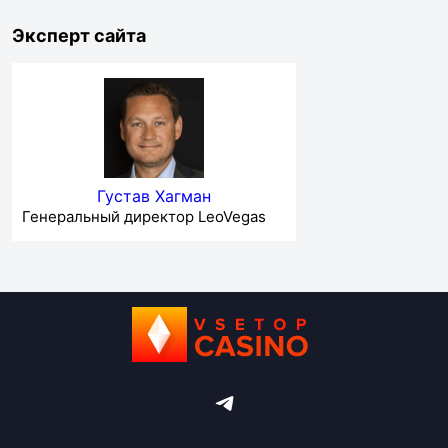
Эксперт сайта
Густав Хагман
Генеральный директор LeoVegas