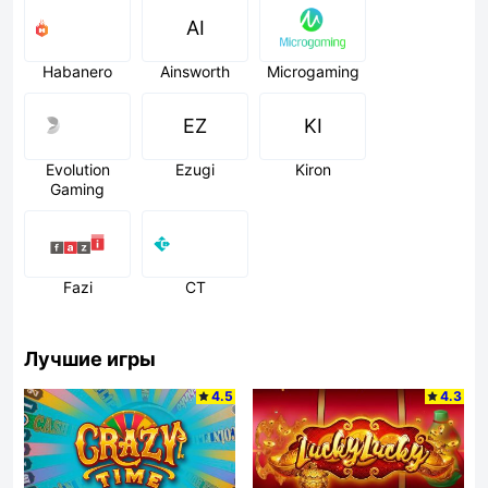
AI
Habanero
Ainsworth
Microgaming
EZ
KI
Evolution
Ezugi
Kiron
Gaming
Fazi
CT
Лучшие игры
4.5
4.3