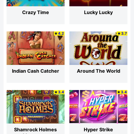
Crazy Time
Lucky Lucky
4.2
3.7
Indian Cash Catcher
Around The World
3.4
3.4
Shamrock Holmes
Hyper Strike